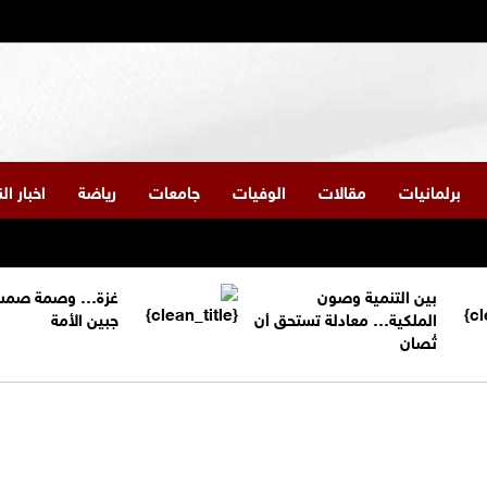
برلمانيات
مقالات
الوفيات
جامعات
رياضة
اخبار ا
بين التنمية وصون
غزة… وصمة صمت
الملكية… معادلة تستحق أن
جبين الأمة
تُصان