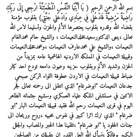
بسم الله الرحمن الرحيم ( يَا أَيَّتُهَا النَّفْسُ الْمُطْمَئِنَّةُ ارْجِعِي إِلَى رَبِّكِ
رَاضِيَةً مَرْضِيَّةً فَادْخُلِي فِي عِبَادِي وَادْخُلِي جَنَّتِي) بقلوب مؤمنة
بقضاء الله وقدره بقلوب يعتصرها الألم والحزن وتسليما لامر الله
تعالى ،ينعى الدكتورسعيدمخلدالنعيمات ، والشيخ حاتم محمدالغانم
النعيمات ،والشيخ علي محمدعارف النعيمات ،ومحمدمخلدالنعيمات
وقبيلة النعيمات في المملكه الاردنيه الهاشمية عامه بمزيداً من
الحزن وشديد الألم وبقلوب حزينه وعيون دامعه تودع احد كبار
ضباط قبيلة النعيمات في الاردن عطوفة اللواء الركن صبحي
جدعان النعيمات "ابوضرغام" الذي انتقل الى رحمته تعالى فجر
الاثنين في مستشفى الملكه علياء العسكري وسشيع جثمانه الطاهر
اليوم في قرى النعيمات رحم الله فقيد قبيلة النعيمات البار "ابو
ضرغام " الذي ترك اثرا كبير في نفوس محبيه ،روح وريحان الى
جنات الخلود يا "ابو ضرغام" ،تلقينا هذا الخبر والمصاب والجلل
الكبير بوفاتكمً ،نسأل الله العلي القدير ان يتقبلك من الصالحين