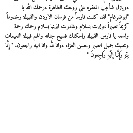
،وينزل شأبيب المغفره على روحك الطاهرة ،رحمك الله يا
"ابوضرغام" لقد كنت فارساً من فرسان الاردن والقبيلة وخدوماً
كريماً نصيراً ،ولدت بسلام وغادرت الدنيا بسلام رحمك رحمة
واسعه يا فارس القبيله واسكنك فسيح جناته والهم قبيلة النعيمات
ومحبيك جميل الصبر وحسن العزاء ،وانا لله وانا اليه راجعون. " إِنَّا
لِلّهِ وَإِنَّـا إِلَيْهِ رَاجِعونَ "