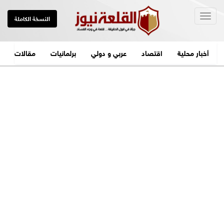
Togg
النسخة الكاملة
navig
أخبار محلية
اقتصاد
عربي و دولي
برلمانيات
مقالات