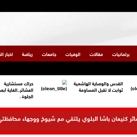
برلمانيات
مقالات
الوفيات
جامعات
رياضة
اخبار ا
القدس والوصاية الهاشمية
حراك مستشارية
ثوابت لا تقبل المساومة
العشائر..الغاية أبع
الجلوة .
 كنيعان باشا البلوي يلتقي مع شيوخ ووجهاء محافظتي ال