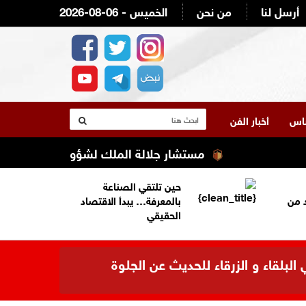
أرسل لنا
من نحن
2026-08-06 - الخميس
لناس
أخبار الفن
مستشار جلالة الملك لشؤون العشائر كنيعان باش
حين تلتقي الصناعة
د من
بالمعرفة… يبدأ الاقتصاد
الحقيقي
بلقاء و الزرقاء للحديث عن الجلوة