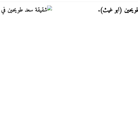
 طويحين (ابو غيث).