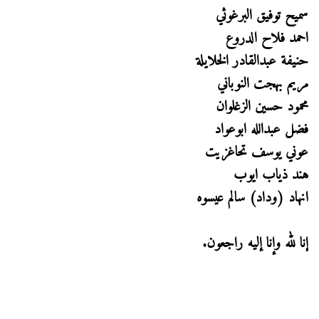
سميح توفيق البرغوثي
احمد فلاح الدروع
حنيفة عبدالقادر الخلايلة
مريم بهجت النوباني
محمود حسين الزغلوان
فضل عبدالله ابوعواد
عوني يوسف تحاغزيت
هند ذياب ايوب
انهاد (وداد) سالم عيسوه
إنا لله وإنا إليه راجعون.