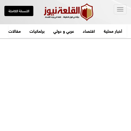
Togg
النسخة الكاملة
navig
أخبار محلية
اقتصاد
عربي و دولي
برلمانيات
مقالات