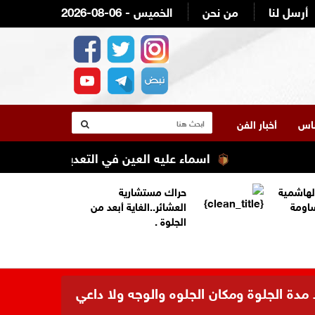
أرسل لنا
من نحن
2026-08-06 - الخميس
لناس
أخبار الفن
اسماء عليه العين في التعديل الوزاري القادم 
لهاشمية
حراك مستشارية
ساومة
العشائر..الغاية أبعد من
الجلوة .
 مدة الجلوة ومكان الجلوه والوجه ولا داعي