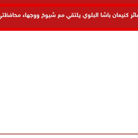
 كنيعان باشا البلوي يلتقي مع شيوخ ووجهاء محافظتي ال