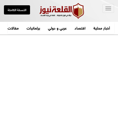
Togg
النسخة الكاملة
navig
أخبار محلية
اقتصاد
عربي و دولي
برلمانيات
مقالات