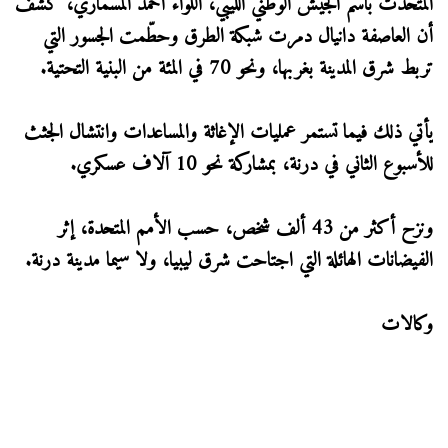
المتحدث باسم الجيش الوطني الليبي، اللواء أحمد المسماري، كشف
أن العاصفة دانيال دمرت شبكة الطرق وحطّمت الجسور التي
تربط شرق المدينة بغربها، ونحو 70 في المئة من البنية التحتية.
يأتي ذلك فيما تستمر عمليات الإغاثة والمساعدات وانتشال الجثث
للأسبوع الثاني في درنة، بمشاركة نحو 10 آلاف عسكري.
ونزح أكثر من 43 ألف شخص، حسب الأمم المتحدة، إثر
الفيضانات الهائلة التي اجتاحت شرق ليبيا، ولا سيما مدينة درنة.
وكالات