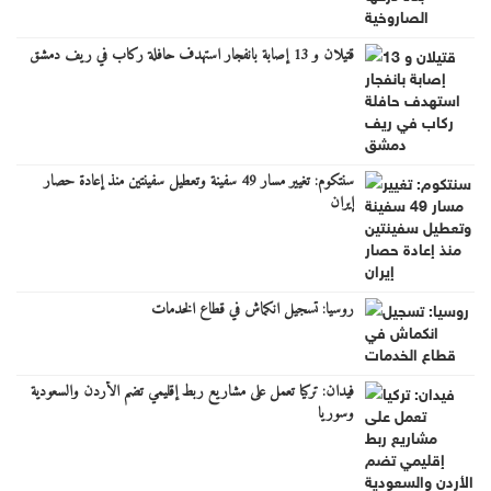
قتيلان و 13 إصابة بانفجار استهدف حافلة ركاب في ريف دمشق
سنتكوم: تغيير مسار 49 سفينة وتعطيل سفينتين منذ إعادة حصار
إيران
روسيا: تسجيل انكماش في قطاع الخدمات
فيدان: تركيا تعمل على مشاريع ربط إقليمي تضم الأردن والسعودية
وسوريا