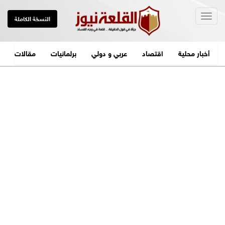
Togg
النسخة الكاملة
navig
أخبار محلية
اقتصاد
عربي و دولي
برلمانيات
مقالات