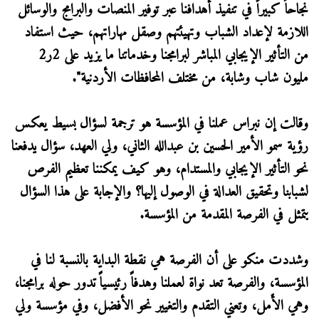
نجاحاً كبيراً في تنفيذ أهدافنا عبر توفير المنصات والبرامج والوسائل
اللازمة لإعداد الشباب وتهيئتهم وصقل مهاراتهم، حيث استفاد
من التأثير الإيجابي المباشر لبرامجنا وخدماتنا ما يزيد على 2ر2
مليون شاب وشابة، من مختلف المحافظات الأردنية".
وقالت إن نبراس عملنا في المؤسسة هو ترجمة لسؤال بسيط يعكس
رؤية سمو الأمير الحسين بن عبدالله الثاني، ولي العهد، سؤال يدفعنا
نحو التأثير الإيجابي والمستدام، وهو كيف يمكننا تعظيم الفرص
لشبابنا وتحقيق العدالة في الوصول إليها؟ والإجابة على هذا السؤال
يتمثل في الفرصة المقدمة من المؤسسة.
وشددت منكو على أن الفرصة هي نقطة البداية بالنسبة لنا في
المؤسسة، والفرصة تعد نواة لعملنا وهدفاً رئيسياً تدور حوله برامجنا،
وهي الأَمل، وتعني التقدم والتغيير نحو الأفضل، وفي مؤسسة ولي