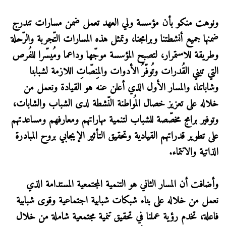
ونوهت منكو بأن مؤسسة ولي العهد تعمل ضمن مسارات تندرج
ضمنها جميع أنشطتنا وبرامجنا، وتمثل هذه المسارات التّجربة والرّحلة
وطريقة للاستمرار، لتصبح المؤسسة موجّها وداعما ومُيسّرا للفُرص
التي تبني القُدرات وتُوفّرُ الأدوات والمِنصّاتِ اللازمة لشبابنا
وشاباتنا، والمسار الأول الذي أعلن عنه هو القيادة ونعمل من
خلاله على تعزيز خصال المُواطنة النّشطة لدى الشباب والشابات،
وتوفير برامج مخصّصة للشباب لتنمية مهاراتهم ومعارفهم ومساعدتهم
على تطوير قدراتهم القيادية وتحقيق التأثير الإيجابي بروح المبادرة
الذاتية والانتماء.
وأضافت أن المسار الثاني هو التنمية المجتمعية المستدامة الذي
نعمل من خلاله على بناء شبكات شبابية اجتماعية وقوى شبابية
فاعلة، تخدم رؤية عملنا في تحقيق تنمية مجتمعية شاملة من خلال