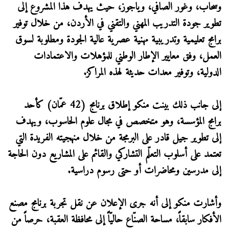
وسحاب، وغور الصافي، وياجوز، حيث يهدف هذا المشروع إلى
تطوير جودة التدريب المهني والتقني في الأردن، من خلال توفير
برامج تعليمية وتدريبية مهنية عصرية عالية الجودة ومطلوبة لسوق
العمل، وفق معايير الإطار الوطني للمؤهلات والاعتمادات
الدولية، وتوفير معدات حديثة لهذه المراكز.
إلى جانب ذلك بينت منكو إطلاق برنامج (42 عمّان) كأحد
برامج المؤسسة، وهو متخصص في مجال علوم الحاسوب، ويهدف
إلى تطوير جيل قادر على البرمجة من خلال منهجيته الفريدة التي
تعتمد على أسلوب التعلّم التشاركي والقائم على المشاريع دون الحاجة
إلى مدرسين ومحاضرات أو حتى رسوم دراسية.
وأشارت منكو إلى أنه جرى الإعلان عن نقل تجربة برنامج مصنع
الأفكار سابقاً، مساحة الصنّاع حاليّاً إلى محافظة العقبة، حرصاً من