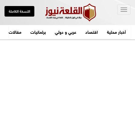
Togg
النسخة الكاملة
navig
أخبار محلية
اقتصاد
عربي و دولي
برلمانيات
مقالات