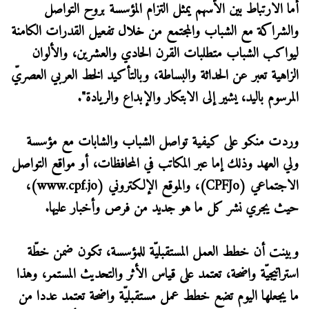
أما الارتباط بين الأسهم يمثل التزام المؤسسة بروح التواصل
والشراكة مع الشباب والمجتمع من خلال تفعيل القدرات الكامنة
ليواكب الشباب متطلبات القرن الحادي والعشرين، والألوان
الزاهية تعبر عن الحداثة والبساطة، وبالتأكيد الخط العربي العصريّ
المرسوم باليد، يشير إلى الابتكار والإبداع والريادة".
وردت منكو على كيفية تواصل الشباب والشابات مع مؤسسة
ولي العهد وذلك إما عبر المكاتب في المحافظات، أو مواقع التواصل
الاجتماعي (CPFJo)، والموقع الإلكتروني (www.cpf.jo)،
حيث يجري نشر كل ما هو جديد من فرص وأخبار عليها.
وبينت أن خطط العمل المستقبليّة للمؤسسة، تكون ضمن خطّة
استراتيجيّة واضحة، تعتمد على قياس الأثر والتحديث المستمر، وهذا
ما يجعلها اليوم تضع خطط عمل مستقبليّة واضحة تعتمد عددا من