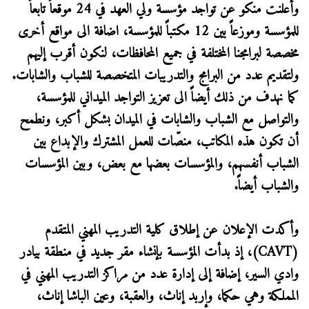
وأعلنت منكو عن تواجد مؤسسة ولي العهد في 24 موقعاً تابعاً
للمؤسسة وموزعاً بين 12 مكتباً للمؤسسة، اضافة الى مواقع أخرى
مخصصة لبرامجنا المختلفة في جميع المحافظات، لنكون أقرب إليهم
ولتقديم عدد من البرامج والتدريبات المتخصصة للشباب والشابات.
كما نهدف من ذلك أيضاً الى تعزيز التواجد الميداني للمؤسسة،
والتواصل مع الشباب والشابات في الميدان بشكل أكبر، ونطمح
أن تكون هذه المكاتب، منصّات للعمل المشترك والإبداع بين
الشباب أنفسهم، والمؤسسات بعضها مع بعض، وبين المؤسسات
والشباب أيضاً.
وأكدت الإعلان عن إطلاق كلية التدريب المهني المتقدم
(CAVT)، إذ بدأت المؤسسة بإنشاء مقر جديد في منطقة بيادر
وادي السير، إضافة إلى إدارة عدد من مراكز التدريب المهني في
المملكة وهي حكما، وإربد إناث، والعقبة، وعين الباشا إناث،