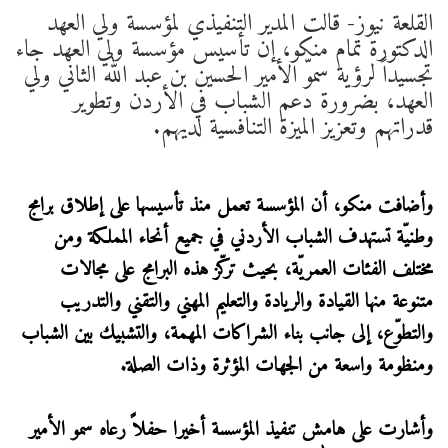
القلعة نيوز- قالت المدير التنفيذي لمؤسسة ولي العهد
الدكتورة تمام منكو، إن تأسيس مؤسسة ولي العهد جاء
تجسيداً لرؤية سموّ الأمير الحسين بن عبد الله الثاني ولي
العهد، بضرورة دعم الشباب في الأردن وتطوير
قدراتهم وتعزيز الميزة التنافسية لديهم.
وأضافت منكو، أن المؤسسة تعمل منذ تأسيسها على إطلاق برامج
وطنيّة تستهدف الشباب الأردني في جميع أنحاء المملكة ومن
مختلف الفئات العمريّة، بحيث تركّز هذه البرامج على مجالات
متنوعة منها القيادة والريادة والتعليم المهني والتقني والتدريب
والتطوّع، إلى جانب بناء الشراكات المهمة، والتشبيك بين الشباب
ومنظومة واسعة من الجهات المؤثرة وذات الصلة.
وأشارت على هامش تنفيذ المؤسسة أخيرا حفلاً رعاه سمو الأمير