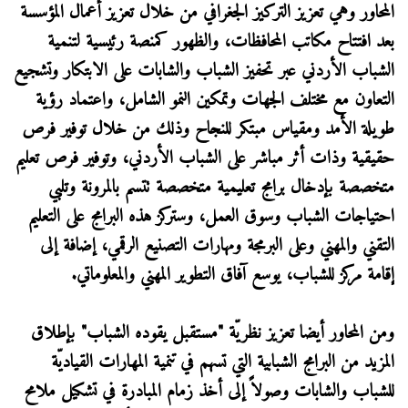
المحاور وهي تعزيز التركيز الجغرافي من خلال تعزيز أعمال المؤسسة
بعد افتتاح مكاتب المحافظات، والظهور كمنصة رئيسية لتنمية
الشباب الأردني عبر تحفيز الشباب والشابات على الابتكار وتشجيع
التعاون مع مختلف الجهات وتمكين النمو الشامل، واعتماد رؤية
طويلة الأمد ومقياس مبتكر للنجاح وذلك من خلال توفير فرص
حقيقية وذات أثر مباشر على الشباب الأردني، وتوفير فرص تعليم
متخصصة بإدخال برامج تعليمية متخصصة تتسم بالمرونة وتلبي
احتياجات الشباب وسوق العمل، وستركز هذه البرامج على التعليم
التقني والمهني وعلى البرمجة ومهارات التصنيع الرقمي، إضافة إلى
إقامة مركز للشباب، يوسع آفاق التطوير المهني والمعلوماتي.
ومن المحاور أيضا تعزيز نظريّة "مستقبل يقوده الشباب" بإطلاق
المزيد من البرامج الشبابية التي تسهم في تنمية المهارات القياديّة
للشباب والشابات وصولاً إلى أخذ زمام المبادرة في تشكيل ملامح