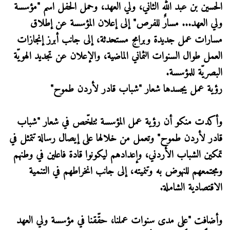
الحسين بن عبد الله الثاني، ولي العهد، وحمل الحفل اسم "مؤسسة
ولي العهد... مسارٌ للفرص" إلى إعلان المؤسسة عن إطلاق
مسارات عمل جديدة وبرامج مستحدثة، إلى جانب أبرز إنجازات
العمل طوال السنوات الثماني الماضية، والإعلان عن تجديد الهويّة
البصريّة للمؤسسة.
رؤية عمل يجسدها شعار "شباب قادر لأردن طموح"
وأكدت منكو أن رؤية عمل المؤسسة تتلخّص في شعار "شباب
قادر لأردن طموح" وتعمل من خلالها على إيصال رسالة تتمثل في
تمكين الشباب الأردني، وإعدادهم ليكونوا قادة فاعلين في وطنهم
ومجتمعهم للنهوض به وتنميته، إلى جانب انخراطهم في التنمية
الاقتصادية الشاملة.
وأضافت "على مدى سنوات عملنا، حقّقنا في مؤسسة ولي العهد