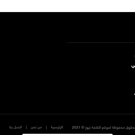
ي
الرئيسية
من نحن
اتصل بنا
حقوق محفوظة لموقع القلعة نيوز © 2021