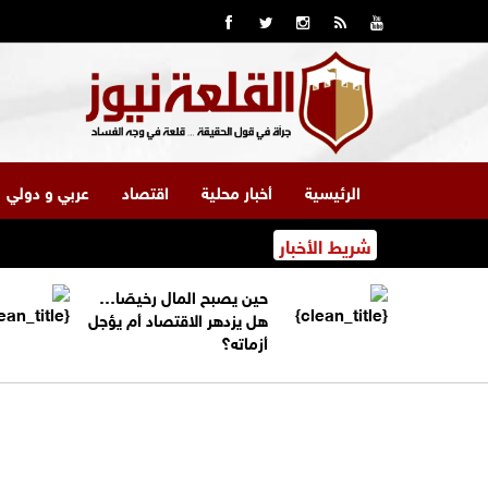
الرئيسية
أخبار محلية
اقتصاد
عربي و دولي
شريط الأخبار
حين يصبح المال رخيصًا…
هل يزدهر الاقتصاد أم يؤجل
أزماته؟