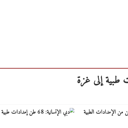
يوز - أعلنت مدينة دبي الإنسانية نقل 4ر68 طن من الإمدادات الطبية