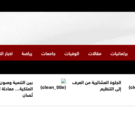
برلمانيات
مقالات
الوفيات
جامعات
رياضة
اخبار ا
الجلوة العشائرية من العرف
بين التنمية وصون
إلى التنظيم
الملكية… معادلة 
تُصان