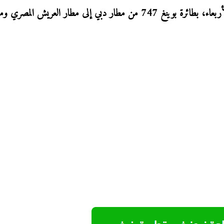
وقالت المؤسسة، في بيان، إن المساعدات نقلت اليوم الأربعاء، بطائرة بوينغ 747 من مطار دبي إلى مطار العريش المصري