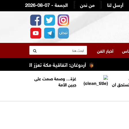
أرسل لنا
من نحن
2026-08-07 - الجمعة
لناس
أخبار الفن
أردوغان: اتفاقية مكة تعزز التعاون الأمني ولا 
غزة… وصمة صمت على
تستحق أن
جبين الأمة