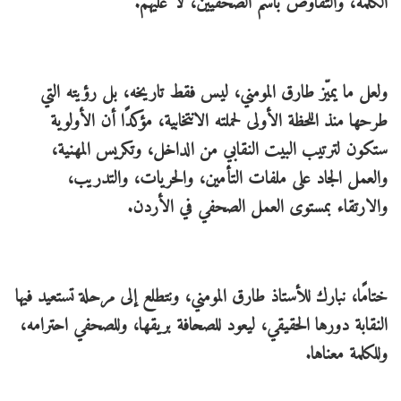
الكلمة، والتفاوض باسم الصحفيين، لا عليهم.
ولعل ما يميّز طارق المومني، ليس فقط تاريخه، بل رؤيته التي
طرحها منذ اللحظة الأولى لحملته الانتخابية، مؤكدًا أن الأولوية
ستكون لترتيب البيت النقابي من الداخل، وتكريس المهنية،
والعمل الجاد على ملفات التأمين، والحريات، والتدريب،
والارتقاء بمستوى العمل الصحفي في الأردن.
ختامًا، نبارك للأستاذ طارق المومني، ونتطلع إلى مرحلة تستعيد فيها
النقابة دورها الحقيقي، ليعود للصحافة بريقها، وللصحفي احترامه،
وللكلمة معناها.