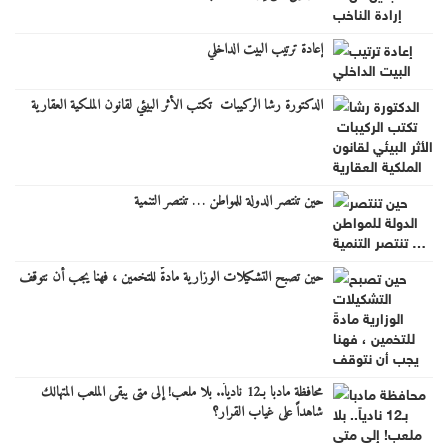
‏إعادة ترتيب البيت الداخلي
الدكتورة رشا الركيبات ‏‎ ‎تكتب الأثر البيئي لقانون الملكية العقارية
حين تنتصر الدولة للمواطن … تنتصر التنمية
حين تصبح التشكيلات الوزارية مادةً للتخمين ، فهنا يجب أن نتوقف
محافظة مادبا بـ12 نادياً.. بلا ملعب! إلى متى يبقى الملعب المتهالك
شاهداً على غياب القرار؟