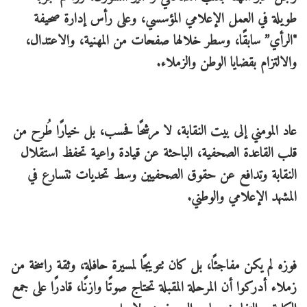
طويلة في العمل الإعلامي المؤسسي، وعلى رأس إدارة صحيفة
"الرأي” سابقًا، وسطر خلالها صفحات من المهنية، والاعتدال،
والالتزام بقضايا الوطن والزملاء.
عاد المومني إلى بيت النقابة، لا مرشحًا فحسب، بل خيارًا طُرح من
قلب القاعدة الصحفية، الباحثة عن قيادة واعية تحفظ استقلال
النقابة وتدافع عن حقوق الصحفيين وسط تحديات تتسارع في
المشهد الإعلامي والوطني.
فوزه لم يكن مفاجئًا، بل كان تتويجًا لمسيرة حافلة، وثقة راسخة من
زملاء أدركوا أن المرحلة المقبلة تحتاج صوتًا وازنًا، قادرًا على جمع