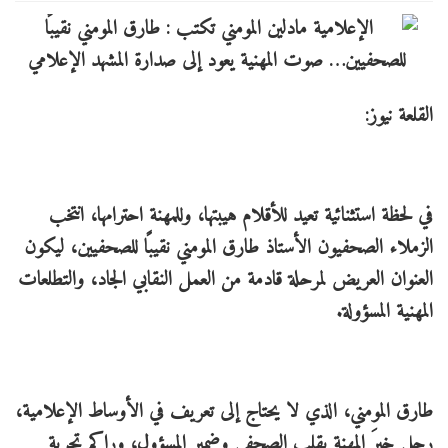
القلعة نيوز:
في لحظة استثنائية تعيد للأقلام هيبتها، وللمهنة احترامها، انتخب
الزملاء الصحفيون الأستاذ طارق المومني نقيبًا للصحفيين، ليكون
العنوان العريض لمرحلة قادمة من العمل النقابي الجاد، والتطلعات
المهنية المسؤولة.
طارق المومني، الذي لا يحتاج إلى تعريف في الأوساط الإعلامية،
رجل خبرَ المهنة بقلب الصحفي وضمير المسؤول، وراكم تجربة