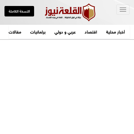
Togg
النسخة الكاملة
navig
أخبار محلية
اقتصاد
عربي و دولي
برلمانيات
مقالات