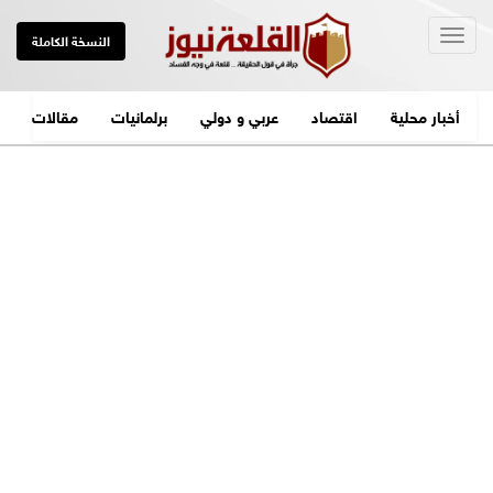
Togg
النسخة الكاملة
navig
أخبار محلية
اقتصاد
عربي و دولي
برلمانيات
مقالات