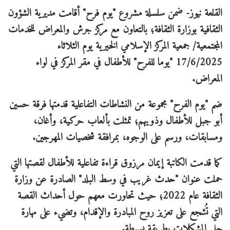
القلعة نيوز- ضمن سلسلة مشروع "يوم فرح" أقامت مديرية الشؤون
الثقافية بوزارة الثقافة؛ بالتعاون مع مركز جرش والمعراض للخدمات
المجتمعية/ جمعية المركز الإسلامي الخيرية يوم الثلاثاء
17/6/2025 "يوما للفرح" للأطفال في مقر المركز في لواء
المعراض.
ضم "يوم الفرح" مجموعة من النشاطات التفاعلية قدمتها فرقة حسين
أبو جبل للأطفال وذويهم؛ تمثلت بألعاب حركية، وأغان،
ومسابقات، ورسم على الوجوه، بمرافقة شخصيات المهرجين.
كما قدمت الكاتبة إيمان مرزوق قراءة تفاعلية للأطفال لقصتها التي
حملت عنوان "حدث غريب في وسط البلد" الصادرة عن وزارة
الثقافة عام 2022؛ حيث تحاورت معهم حول أحداث القصة
التي تُشجع على تعزيز روح المبادرة والإقدام، وتضيء على مهارة
حل المشكلات بطريقة بسيطة.