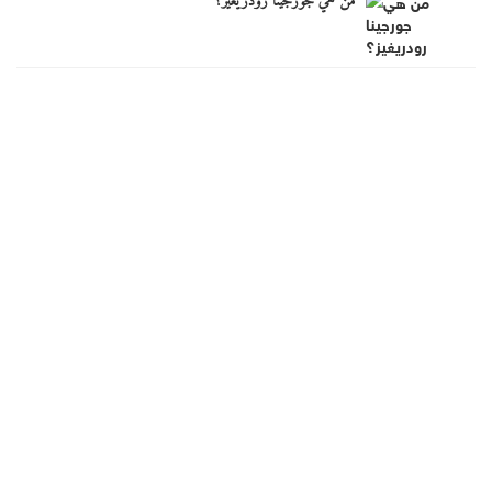
مَن هي جورجينا رودريغيز؟