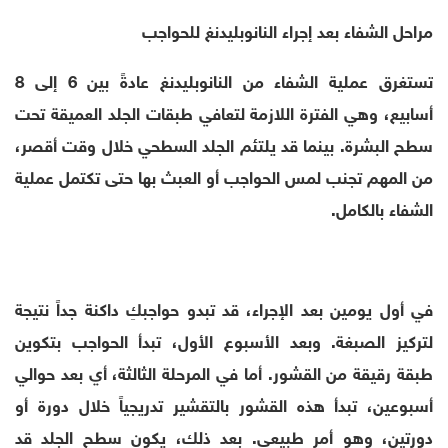
مراحل الشفاء بعد إجراء النانوبليدنغ للحواجب
تستغرق عملية الشفاء من النانوبليدنغ عادةً بين 6 إلى 8
أسابيع، وهي الفترة اللازمة لتعافي طبقات الجلد العميقة تحت
سطح البشرة. بينما قد يلتئم الجلد السطحي خلال وقت أقصر،
من المهم تجنب لمس الحواجب أو العبث بها حتى تكتمل عملية
الشفاء بالكامل.
في أول يومين بعد الإجراء، قد تبدو حواجبكِ داكنة جداً نتيجة
لتركيز الصبغة. وبعد الأسبوع الأول، تبدأ الحواجب بتكوين
طبقة رقيقة من القشور. أما في المرحلة الثالثة، أي بعد حوالي
أسبوعين، تبدأ هذه القشور بالتقشير تدريجياً خلال دورة أو
دورتين، وهو أمر طبيعي. بعد ذلك، يكون سطح الجلد قد