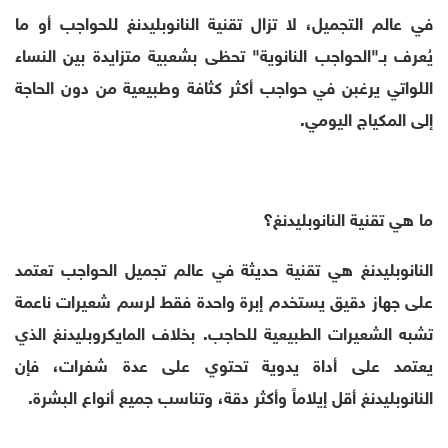
في عالم التجميل، لا تزال تقنية النانوبليدنغ للحواجب أو ما
يُعرف بـ"الحواجب النانوية" تحظى بشعبية متزايدة بين النساء
اللواتي يرغبن في حواجب أكثر كثافة وطبيعية من دون الحاجة
إلى المكياج اليومي.
ما هي تقنية النانوبليدنغ؟
النانوبليدنغ هي تقنية حديثة في عالم تجميل الحواجب تعتمد
على جهاز دقيق يستخدم إبرة واحدة فقط لرسم شعيرات ناعمة
تشبه الشعيرات الطبيعية للحاجب. بخلاف المايكروبليدنغ الذي
يعتمد على أداة يدوية تحتوي على عدة شفرات، فإن
النانوبليدنغ أقل إيلاماً وأكثر دقة، وتناسب جميع أنواع البشرة.