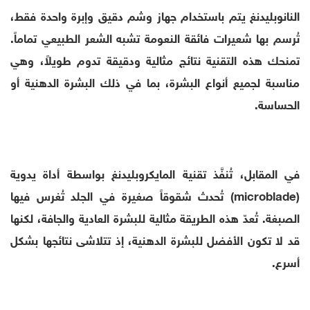
النانوبليدنغ يتم باستخدام جهاز وشم دقيق وإبرة واحدة فقط،
تُرسم بها شعيرات فائقة النعومة تشبه الشعر الطبيعي تماماً.
تمنحك هذه التقنية نتائج مثالية ودقيقة تدوم طويلاً، وهي
مناسبة لجميع أنواع البشرة، بما في ذلك البشرة الدهنية أو
الحساسة.
في المقابل، تُنفَّذ تقنية المايكروبليدنغ بواسطة أداة يدوية
(microblade) تُحدث شقوقاً صغيرة في الجلد تُغرس فيها
الصبغة. تُعدّ هذه الطريقة مثالية للبشرة العادية والجافة، لكنها
قد لا تكون الأفضل للبشرة الدهنية، إذ تتلاشى نتائجها بشكل
أسرع.