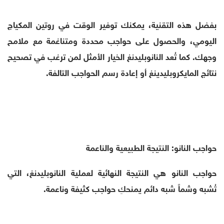
بفضل هذه التقنية، يمكنك توفير الوقت في روتين المكياج
اليومي، والحصول على حواجب محددة ومتناغمة مع ملامح
وجهك. كما تُعد النانوبليدنغ الخيار الأمثل لمن ترغب في تصحيح
نتائج المايكروبليدينغ أو إعادة رسم الحواجب التالفة.
حواجب النانو: النتيجة الطبيعية والناعمة
حواجب النانو هي النتيجة النهائية لعملية النانوبليدنغ، التي
تُشبه وشماً شبه دائم يمنحكِ حواجب كثيفة وناعمة.