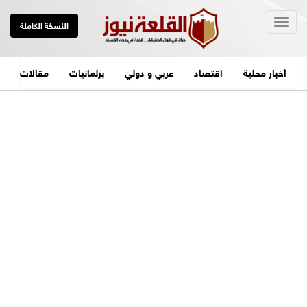
Togg
النسخة الكاملة
navig
أخبار محلية
اقتصاد
عربي و دولي
برلمانيات
مقالات