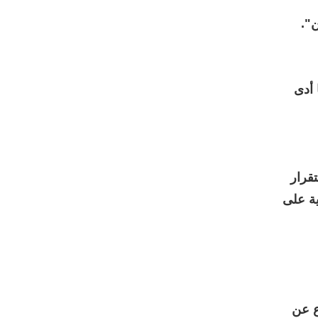
".
 أدى
تقرار
ية على
ع عن