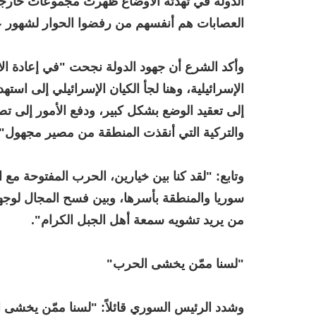
الدولة في تهدئة الأوضاع ظهرت مجموعات خارجة 
العصابات هم أنفسهم من رفضوا الحوار لشهور 
وأكد الشرع أن جهود الدولة نجحت "في إعادة الا
الإسرائيلية، وهنا لجأ الكيان الإسرائيلي إلى اس
إلى تعقيد الوضع بشكل كبير، ودفع الأمور إلى تص
والتركية التي أنقذت المنطقة من مصير مجهول".
وتابع: "لقد كنا بين خيارين، الحرب المفتوحة مع
سوريا والمنطقة بأسرها، وبين فسح المجال لوجه
من يريد تشويه سمعة أهل الجبل الكرام".
"لسنا ممّن يخشى الحرب"
وشدد الرئيس السوري قائلاً: "لسنا ممّن يخشى ا