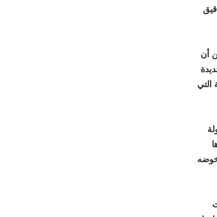
قيق
ن أن
ديدة
 التي
لة
ا
نخوضه
ت