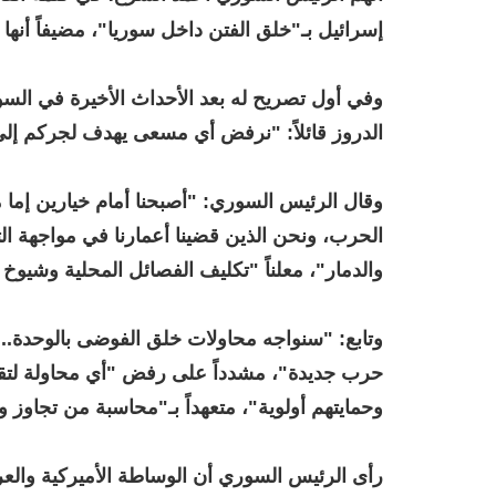
إسرائيل بـ"خلق الفتن داخل سوريا"، مضيفاً أنه
وفي أول تصريح له بعد الأحداث الأخيرة في السوي
الدروز قائلاً: "نرفض أي مسعى يهدف لجركم إل
وقال الرئيس السوري: "أصبحنا أمام خيارين إما م
الحرب، ونحن الذين قضينا أعمارنا في مواجهة ال
والدمار"، معلناً "تكليف الفصائل المحلية وشيوخ
وتابع: "سنواجه محاولات خلق الفوضى بالوحدة.. 
حرب جديدة"، مشدداً على رفض "أي محاولة لتقس
وحمايتهم أولوية"، متعهداً بـ"محاسبة من تجاوز وأ
رأى الرئيس السوري أن الوساطة الأميركية والعر