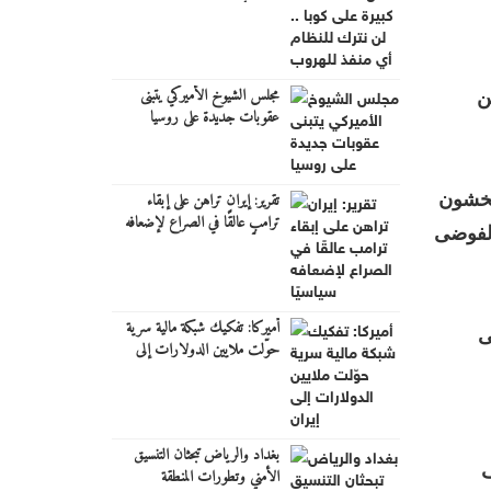
للنظام أي منفذ للهروب"
مجلس الشيوخ الأميركي يتبنى
ن
عقوبات جديدة على روسيا
تقرير: إيران تراهن على إبقاء
 يخشون
ترامب عالقًا في الصراع لإضعافه
الفوضى
سياسيًا
أميركا: تفكيك شبكة مالية سرية
ى
حوّلت ملايين الدولارات إلى
إيران
بغداد والرياض تبحثان التنسيق
ف
الأمني وتطورات المنطقة