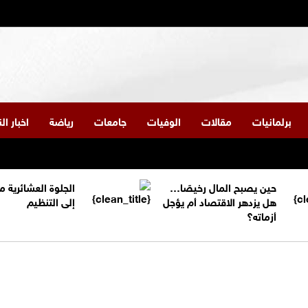
برلمانيات
مقالات
الوفيات
جامعات
رياضة
اخبار ا
حين يصبح المال رخيصًا…
الجلوة العشائرية 
هل يزدهر الاقتصاد أم يؤجل
إلى التنظيم
أزماته؟