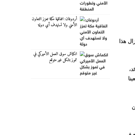
أردوغان: اتفاقية مكة تعزز التعاون
الأمني ولا تستهدف أي دولة
ال هذا
انكماش سوق العمل الأميركي في
تموز بشكل غير متوقع
د،
نا
ن
ح في