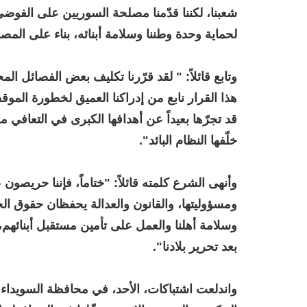
شعبنا، لكننا قدّمنا مصلحة السوريين على الفوضى
لحماية وحدة وطننا وسلامة أبنائه، بناء على المصلح
وتابع قائلاً: " لقد قرّرنا تكليف بعض الفصائل 
هذا القرار نابع من إدراكنا العميق لخطورة المو
قد تجرّها بعيداً عن أهدافها الكبرى في التعافي
خلّفها النظام البائد".
وأنهى الشرع كلمته قائلاً: "ختاماً، فإننا حريصو
ومسؤوليتها، والقانون والعدالة يحفظان حقوق الج
وسلامة أهلنا والعمل على تأمين مستقبل أبنائهم
بعد تحرير بلادنا".
واندلعت اشتباكات، الأحد، في محافظة السويداء،