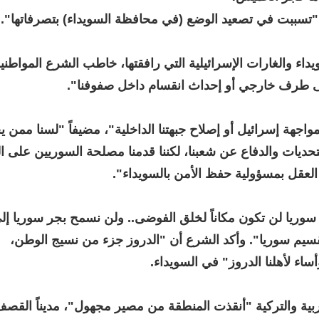
ا "تسببت في تصعيد الوضع (في محافظة السويداء) بتصرفاتها".
داء والغارات الإسرائيلية التي رافقتها، خاطب الشرع المواطني
ى طرف خارجي أو إحداث انقسام داخل صفوفنا".
واجهة إسرائيل أو إصلاح جبهتنا الداخلية"، مضيفاً "لسنا ممن
تحديات والدفاع عن شعبنا، لكننا قدمنا مصلحة السوريين على 
 العقل بمسؤولية حفظ الأمن بالسويداء".
سوريا لن تكون مكاناً لخلق الفوضى.. ولن نسمح بجر سوريا إل
يم سوريا". وأكد الشرع أن "الدروز جزء من نسيج الوطن،
ساء لأهلنا الدروز" في السويداء.
بية والتركية "أنقذت المنطقة من مصير مجهول"، مديناً القص