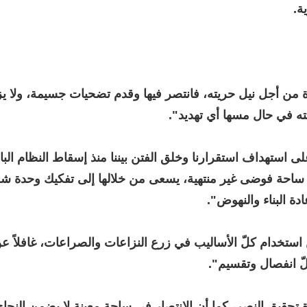
ة.
 من أجل نيل حريته، فانتصر فيها وقدم تضحيات جسيمة، ولا يز
ته في حال مسها أي تهديد".
على استهداف استقرارنا وخلق الفتن بيننا منذ إسقاط النظام البائ
 ساحة فوضى غير منتهية، يسعى من خلالها إلى تفكيك وحدة شعب
ة البناء والنهوض".
 استخدام كلّ الأساليب في زرع النزاعات والصراعات، غافلاً ع
ّ انفصال وتقسيم".
ة تحقيق النصر، كما أن الانتصار في ساحة معينة لا يضمن النجا