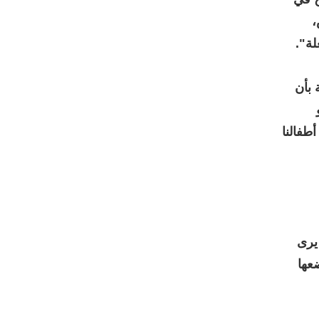
،
لة".
 بأن
طفالنا
يرى
عها