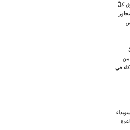
ق كلّ
تجاوز
اس
 من
كاء في
ويداء
عدة