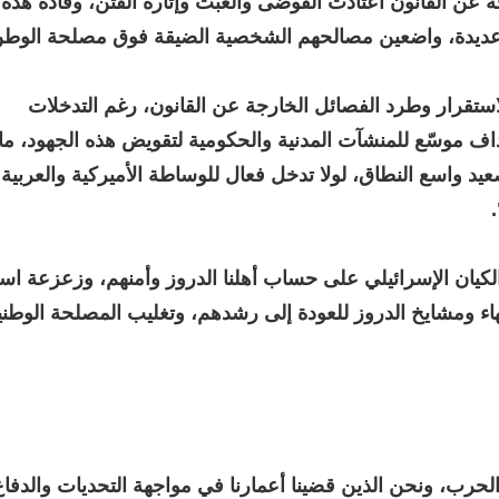
عن القانون اعتادت الفوضى والعبث وإثارة الفتن، وقادة هذه
عديدة، واضعين مصالحهم الشخصية الضيقة فوق مصلحة الوطن
ستقرار وطرد الفصائل الخارجة عن القانون، رغم التدخلات
تهداف موسّع للمنشآت المدنية والحكومية لتقويض هذه الجهود، ما
عيد واسع النطاق، لولا تدخل فعال للوساطة الأميركية والعربية
 الكيان الإسرائيلي على حساب أهلنا الدروز وأمنهم، وزعزعة اس
اء ومشايخ الدروز للعودة إلى رشدهم، وتغليب المصلحة الوطن
لحرب، ونحن الذين قضينا أعمارنا في مواجهة التحديات والدفا