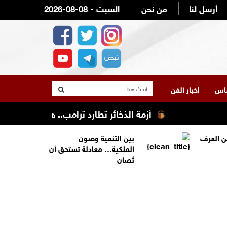
أرسل لنا
من نحن
2026-08-08 - السبت
لناس
أخبار الفن
أزمة الذخائر تطارد ترامب.. هل استنزفت الحرب مع
من العرف
بين التنمية وصون
الملكية… معادلة تستحق أن
تُصان