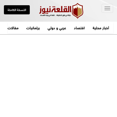
Togg
النسخة الكاملة
navig
أخبار محلية
اقتصاد
عربي و دولي
برلمانيات
مقالات