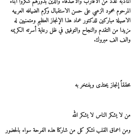
المأدبة عدد من الاقارب والاصدقاء والذين بدورهم شكروا أبناء
المرحوم محمود الزعبي على حسن الاستقبال وكرم الضيافه العربيه
الاصيلة مباركين للدكتور عماد هذا الإنجاز العظيم ومتمنيين له
مزيدا من التقدم والنجاح والتوفيق في ظل رعاية أسرته الكريمه
والف الف مبروك.
محققاً إنجاز يحتذى ويفتخر به
من لا يشكر الناس لا يشكر الله
ومن اعماق القلب نشكر كل من شاركنا هذه الفرحة سواء بالحضور