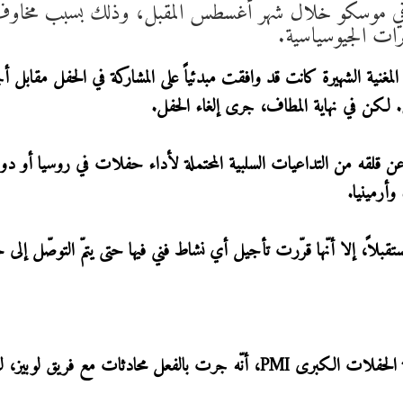
ً في موسكو خلال شهر أغسطس المقبل، وذلك بسبب مخاو
ّرات الجيوسياسية.
أجنبية، أنّ المغنية الشهيرة كانت قد وافقت مبدئياً على المشاركة في الحفل مقابل أ
. لكن في نهاية المطاف، جرى إلغاء الحفل.
M" أنّ فريق لوبيز عبّر عن قلقه من التداعيات السلبية المحتملة لأداء حفلات في روسيا أو
أرمينيا.
قبلاً، إلا أنّها قرّرت تأجيل أي نشاط فني فيها حتى يتمّ التوصّل إلى 
وفي السياق ذاته، أكّد يفغيني فينكلشتاين، رئيس وكالة الحفلات الكبرى PMI، أنّه جرت بالفعل محادثات مع فريق ل