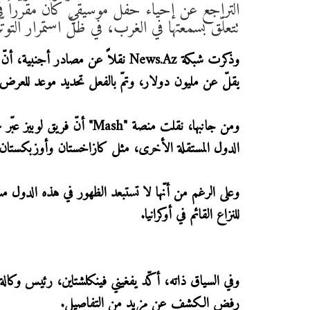
التراجع عن إحياء حفل موسيقي كان مقرّرا
تتعلّق بسمعتها في الغرب، في ظلّ استمرار التوت
وذكرت شبكة News.Az نقلاً عن مصادر 
يقلّ عن مليون دولار، وتمّ بالفعل تحديد موعد للعرض
ومن جانبها، نقلت منصة "ash
الدول المستقلة الأخرى، مثل كازاخستان وأوزبكستان و
وعلى الرغم من أنّها لا تستبعد الظهور في هذه الدول مست
للنزاع القائم في أوكرانيا.
رفض الكشف عن مزيد من التفاصيل.