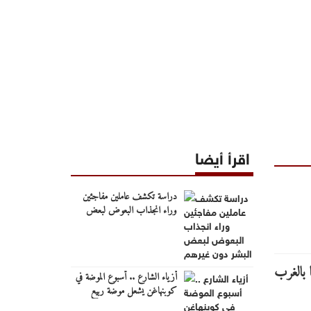
اقرأ أيضا
دراسة تكشف عاملين مفاجئين
وراء انجذاب البعوض لبعض
البشر دون غيرهم
أزياء الشارع .. أسبوع الموضة في
كوبنهاغن يشعل موضة ربيع
2027