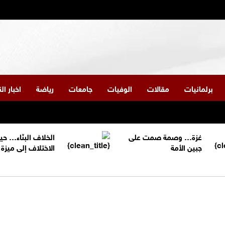
برلمانيات
مقالات
الوفيات
جامعات
رياضة
اخبار ا
غزة… وصمة صمت على
الخلاف البنّاء… حي
جبين الأمة
الاختلاف إلى ميز