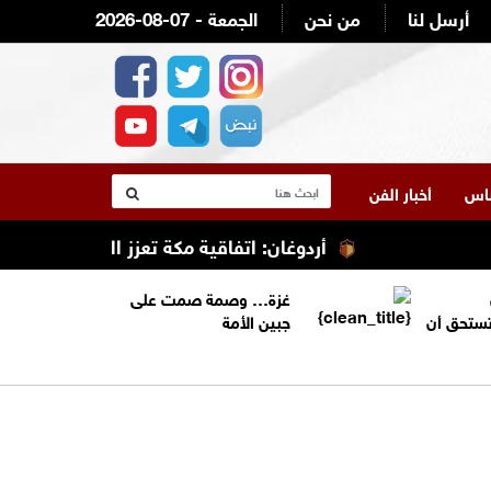
أرسل لنا
من نحن
2026-08-07 - الجمعة
لناس
أخبار الفن
أردوغان: اتفاقية مكة تعزز التعاون الأمني ولا
غزة… وصمة صمت على
تستحق أن
جبين الأمة