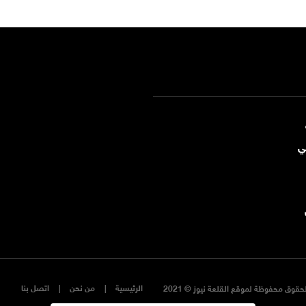
ي
الرئيسية
من نحن
اتصل بنا
حقوق محفوظة لموقع القلعة نيوز © 2021