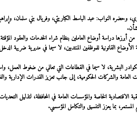
ي، وحضره النواب: عبد الباسط الكباريتي، وفريال بني سلمان، وإبراهي
لشأن.
ن أبرزها دراسة أوضاع العاملين بنظام شراء الخدمات والعقود المؤقتة،
لأوضاع القانونية للموظفين المنتدبين، لا سيما في مديرية ضريبة الدخل
ر البشرية، لا سيما في القطاعات التي تعاني من ضغوط العمل، واس
ت العامة والشركات الحكومية، إلى جانب تعزيز القدرات الإدارية والفن
بة الاقتصادية الخاصة والمؤسسات العامة في المحافظة، لتذليل التحديات
المستمر، بما يعزز التنسيق والتكامل المؤسسي.