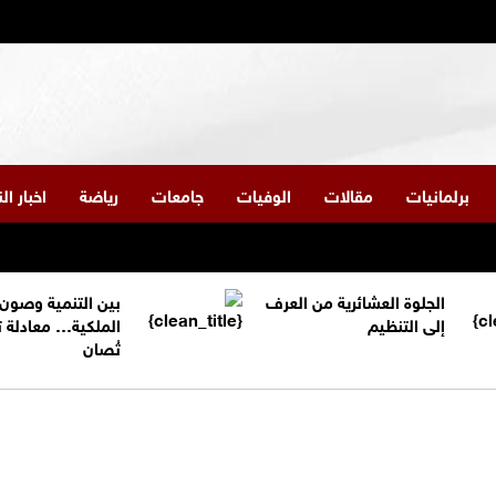
برلمانيات
مقالات
الوفيات
جامعات
رياضة
اخبار ا
الجلوة العشائرية من العرف
بين التنمية وصون
إلى التنظيم
الملكية… معادلة 
تُصان