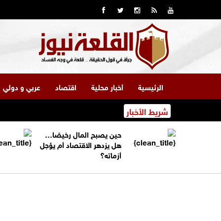
الرئيسية
أخبار محلية
اقتصاد
عربي و دولي
شريط الأخبار
حين يصبح المال رخيصًا…
هل يزدهر الاقتصاد أم يؤجل
أزماته؟