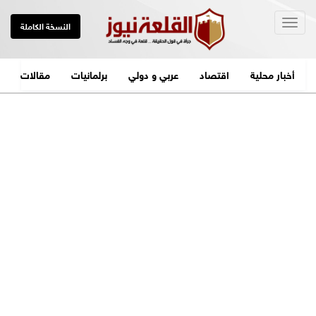
Togg
النسخة الكاملة
navig
أخبار محلية
اقتصاد
عربي و دولي
برلمانيات
مقالات