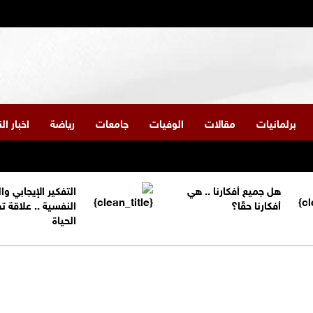
برلمانيات
مقالات
الوفيات
جامعات
رياضة
اخبار ا
هل جميع أفكارنا .. هي
التفكير الإيجابي و
أفكارنا حقًا؟
النفسية .. علاقة 
الحياة