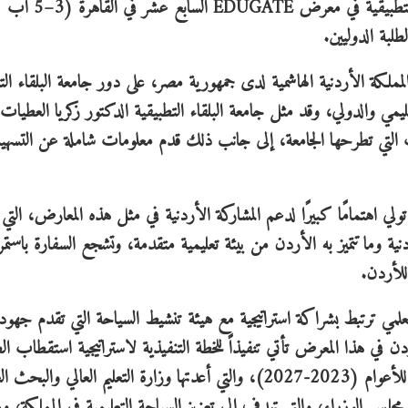
الدكتور احمد فخري العجلوني، شاركت جامعة البلقاء التطبيقية في معرض EDUGATE السابع عشر في القاهرة (3–5 آب
لمملكة الأردنية الهاشمية لدى جمهورية مصر، على دور جامعة البلقاء الت
قليمي والدولي، وقد مثل جامعة البلقاء التطبيقية الدكتور زكريا العطيات
 التي تطرحها الجامعة، إلى جانب ذلك قدم معلومات شاملة عن التسه
 تولي اهتمامًا كبيرًا لدعم المشاركة الأردنية في مثل هذه المعارض، التي 
نية وما تتميز به الأردن من بيئة تعليمية متقدمة، وتشجع السفارة باستمر
للأردن.
لعلمي ترتبط بشراكة استراتيجية مع هيئة تنشيط السياحة التي تقدم جهودا
ن في هذا المعرض تأتي تنفيذاً للخطة التنفيذية لاستراتيجية استقطاب الط
الوافدين للدراسة في مؤسسات التعليم العالي في الأردن للأعوام (2023-2027)، والتي أعدتها وزارة التعليم العالي وال
 مجلس الوزراء، والتي تهدف إلى تعزيز السياحة التعليمية في المملكة، وز