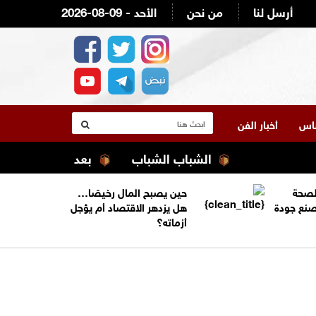
أرسل لنا
من نحن
2026-08-09 - الأحد
لناس
أخبار الفن
الشباب الشباب
بعد موسم التخريج .. ه
الصحة
حين يصبح المال رخيصًا…
تصنع جودة
هل يزدهر الاقتصاد أم يؤجل
أزماته؟