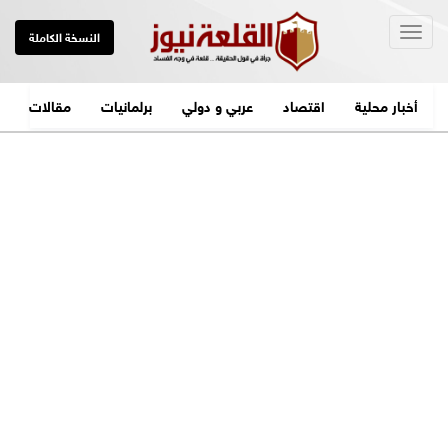
Togg
النسخة الكاملة
navig
أخبار محلية
اقتصاد
عربي و دولي
برلمانيات
مقالات