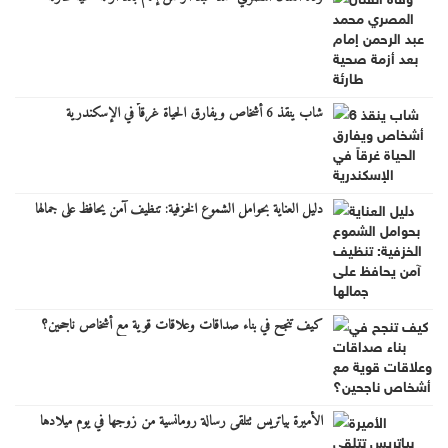
شاب ينقذ 6 أشخاص ويفارق الحياة غرقاً في الإسكندرية
دليل العناية بحوامل الشموع الخزفية: تنظيف آمن يحافظ على جمالها
كيف تنجح في بناء صداقات وعلاقات قوية مع أشخاص ناجحين؟
الأميرة بياتريس تتلقى رسالة رومانسية من زوجها في يوم ميلادها