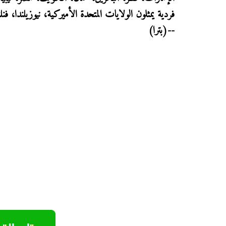
فردية يمثلون الولايات المتحدة الأميركية، نيوزيلندا، فنلند
--(بترا)