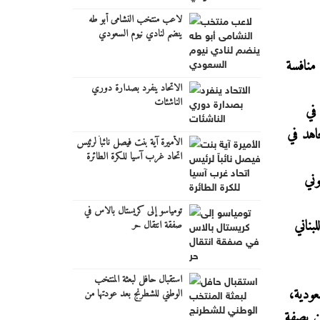
لاعب منتخب النشامى أبو طه
ينضم لنادي نيوم السعودي
منافسة
الاتحاد ينفرد بصدارة دوري
الناشئات
في
جاهد في
الأميرة آية بنت فيصل نائباً لرئيس
اتحاد غرب آسيا للكرة الطائرة
وني
تومياسو إلى كريستال بالاس في
لبناني
صفقة انتقال حر
استقبال حافل لبعثة المنتخب
اعبين ولاعبات من 13 دولة هي: السعودية،
الوطني للشطرنج بعد عودتها من
بطولة العرب للفئات العمرية
ين بصفة