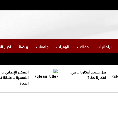
برلمانيات
مقالات
الوفيات
جامعات
رياضة
اخبار ا
هل جميع أفكارنا .. هي
التفكير الإيجابي و
أفكارنا حقًا؟
النفسية .. علاقة 
الحياة