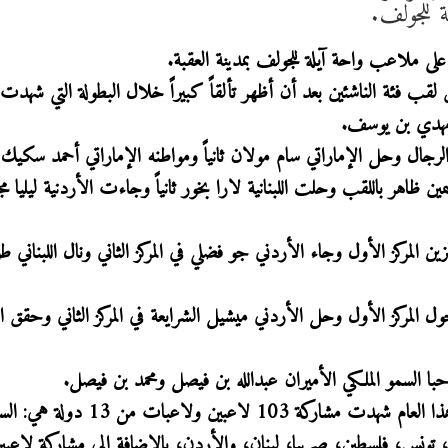
على ملاعب واحة آيلة للجولف بمدينة العقبة.
قب فئة الناشئين بعد أن أظهر تألقاً كبيراً خلال البطولة التي شهدت 
 مهدي بن يوسف.
جال وحل الإماراتي سام مولان ثانياً ومواطنه الإماراتي أحمد سكيك 
ن ظاهر باللقب وحلت اللبنانية لارا بخور ثانياً وجاءت الأردنية ليليا م
 المركز الأول وجاء الأردني جو فضلي في المركز الثاني ونال اللبناني ط
دومينيك بوجول المركز الأول وحل الأردني ميشيل الشرايعة في المركز الثاني وحقق ال
حبا السمو الملكي الأميران عبدالله بن فيصل ومحمد بن فيصل.
يُذكر أن النسخة 3 من بطولة الأردن المفتوحة للجولف هذا العام شهدت مشاركة 103 ل
، تونس، فلسطين، صربيا، لبنان، والأردن، بالإضافة إلى مشاركة لاعب