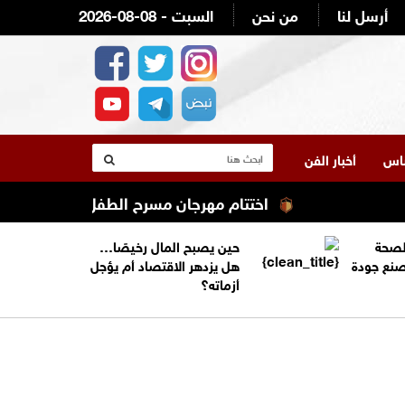
أرسل لنا
من نحن
2026-08-08 - السبت
لناس
أخبار الفن
اختتام مهرجان مسرح الطفل الأردني في دورته ا
الصحة
حين يصبح المال رخيصًا…
تصنع جودة
هل يزدهر الاقتصاد أم يؤجل
أزماته؟