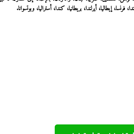
ا، فرنسا، إيطاليا، أيرلندا، بريطانيا، كندا، أستراليا، وبوتسوانا.