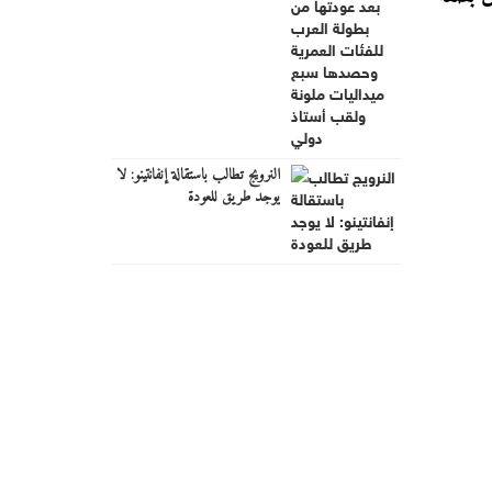
وحصدها سبع ميداليات ملونة
ولقب أستاذ دولي
النرويج تطالب باستقالة إنفانتينو: لا
يوجد طريق للعودة