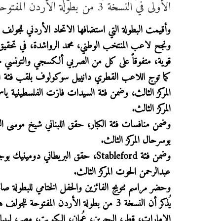
الأولى في النسخة 3 من بطولة الأردن المفتوحة للجولف.
وأقيمت البطولة التي استضافها الاتحاد الأردني للجولف 
ونجح لاعب المنتخب الوطني، محمد الرواشدة، في تحقيق ل
قوية، متفوقاً على كل من الصربي ألكسجي والتونسي
كما توج اللاعب القطري دانييل سوكولوف بلقب فئة الر
المركز الثالث، وضمن فئة السيدات فازت الفلسطينية ياسمي
المركز الثالث.
وضمن منافسات فئة الكبار، حقق اللبناني شيخ موسى الزين
بوسرحال المركز الثالث.
وضمن فئة Stableford، حقق البريطاني 
عبدالرحمن الحوت المركز الثالث.
وحضر مراسم تتويج الفائزين والحفل الختامي للبطولة صا
الإمارات، قطر، البحرين، عُمان، الكويت، مصر، ليبيا