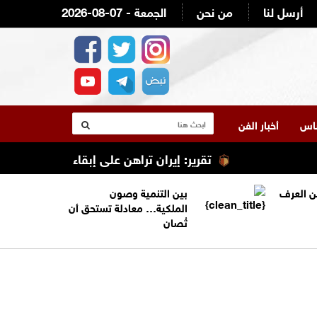
أرسل لنا
من نحن
2026-08-07 - الجمعة
لناس
أخبار الفن
تقرير: إيران تراهن على إبقاء ترامب عالقًا في ا
من العرف
بين التنمية وصون
الملكية… معادلة تستحق أن
تُصان