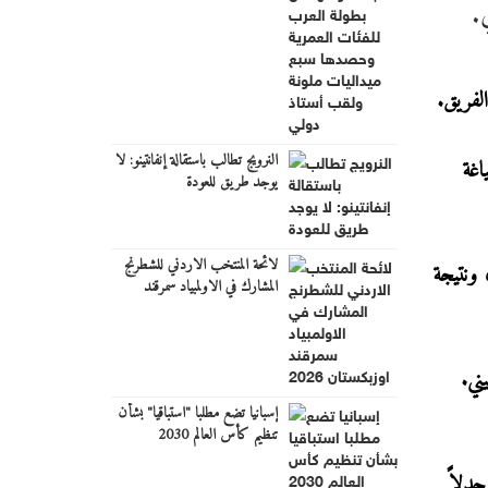
.
ولقب أستاذ دولي
لفريق.
النرويج تطالب باستقالة إنفانتينو: لا
اغة
يوجد طريق للعودة
لائحة المنتخب الاردني للشطرنج
 ونتيجة
المشارك في الاولمبياد سمرقند
اوزبكستان 2026
مليون جنيه إسترليني.
إسبانيا تضع مطلبا "استباقيا" بشأن
تنظيم كأس العالم 2030
جدلاً