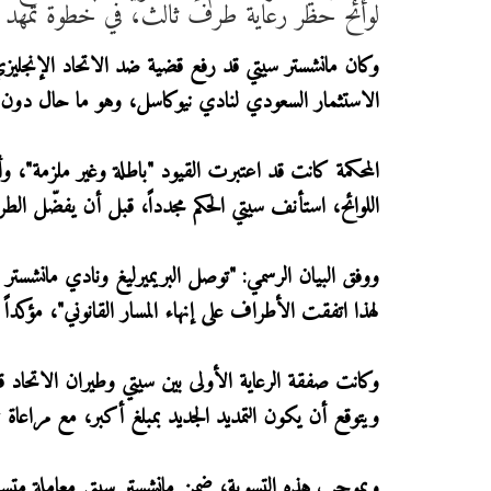
لوائح حظر رعاية طرف ثالث، في خطوة تمهد لص
الاستثمار السعودي لنادي نيوكاسل، وهو ما حال دون إ
المحكمة كانت قد اعتبرت القيود "باطلة وغير ملزمة"، 
اللوائح، استأنف سيتي الحكم مجدداً، قبل أن يفضّل الط
ووفق البيان الرسمي: "توصل البريميرليغ ونادي مانشستر
لهذا اتفقت الأطراف على إنهاء المسار القانوني"، مؤكداً أ
ويتوقع أن يكون التمديد الجديد بمبلغ أكبر، مع مراعاة ع
وبموجب هذه التسوية، ضمن مانشستر سيتي معاملة متساوية 