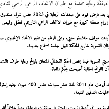
فقة رعاية ضخمة مع طيران الاتحاد، الراعي الرسمي للنادي
وكان مانشستر سيتي قد رفع قضية ضد الاتحاد الإنجليزي بعد فرض قيود على صفقات الرعاية في 2023 عقب شراء صندوق
برام صفقة كبيرة مع طيران الاتحاد، الراعي التاريخي لمعقل وقميص ا
وأيدت موقف مانشستر سيتي. وعلى الرغم من تغيير الاتحاد الإنجليزي صي
رفان التسوية خارج المحكمة قبيل جلسة استماع جديدة.
 سيتي لتسوية فيما يخص الحكم القضائي المتعلق بلوائح رعاية طرف ثالث،
ن اللوائح الحالية أصبحت بحكم الملغاة.
وكانت صفقة الرعاية الأولى بين سيتي وطيران الاتحاد قد أبرمت عام 2011 لمدة عشر سنوات مقابل 400 
مليات التدقيق المتبعة.
مع باقي أندية الدوري الممتاز في صفقات الرعاية، منهياً خلافاً أثار 