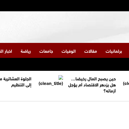
برلمانيات
مقالات
الوفيات
جامعات
رياضة
اخبار ا
حين يصبح المال رخيصًا…
الجلوة العشائرية 
هل يزدهر الاقتصاد أم يؤجل
إلى التنظيم
أزماته؟