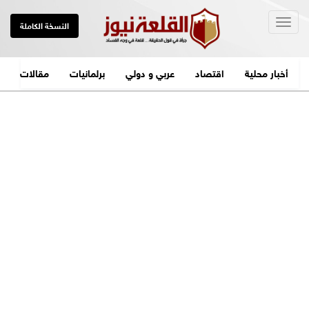
Togg
النسخة الكاملة
navig
أخبار محلية
اقتصاد
عربي و دولي
برلمانيات
مقالات