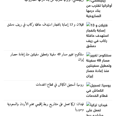
قتيلان و 13 إصابة بانفجار استهدف حافلة ركاب في ريف دمشق
سنتكوم: تغيير مسار 49 سفينة وتعطيل سفينتين منذ إعادة حصار
إيران
روسيا: تسجيل انكماش في قطاع الخدمات
فيدان: تركيا تعمل على مشاريع ربط إقليمي تضم الأردن والسعودية
وسوريا