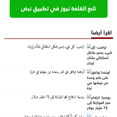
اقرأ أيضا
ترامب: كل شيء يسير بشكل استثنائي بشأن إيران
أوغندا توافق على نشر وحدة من جيشها في غزة
روسيا: ارتفاع عجز الموازنة إلى 72 مليار دولار
زيلينسكي: أوكرانيا تقترب من بناء درعها الصاروخية