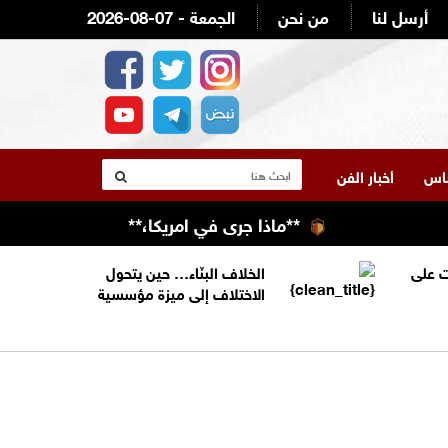
أرسل لنا
من نحن
2026-08-07 - الجمعة
لناس
أخبار الفن
**ماذا جرى في امريكا،**
برعاية الرواشد
 على
الخلاف البنّاء… حين يتحول
الاختلاف إلى ميزة مؤسسية