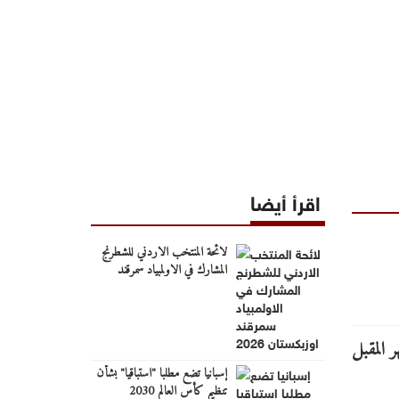
اقرأ أيضا
لائحة المنتخب الاردني للشطرنج
المشارك في الاولمبياد سمرقند
اوزبكستان 2026
إسبانيا تضع مطلبا "استباقيا" بشأن
تنظيم كأس العالم 2030