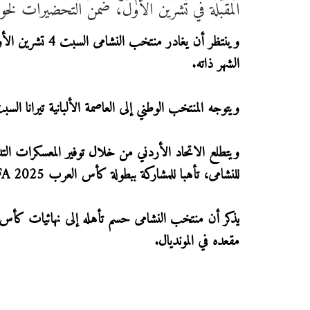
المقبلة في تشرين الأول، ضمن التحضيرات لخوض 
الشهر ذاته.
ويتوجه المنتخب الوطني إلى العاصمة الألبانية تيرانا السبت 11 تشرين الأول، حيث يلتقي أصحاب الأرض الثلاثاء 14 من الشهر 
ويتطلع الاتحاد الأردني من خلال توفير المعسكرات الت
للنشامى، تأهبا للمشاركة ببطولة كأس العرب FIFA 2025 في قطر، ومنافسات كأس العالم 2026 في أميركا وكندا والمكسيك.
مقعده في المونديال.