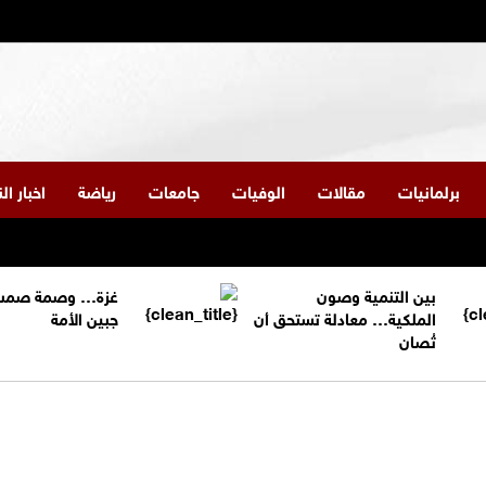
برلمانيات
مقالات
الوفيات
جامعات
رياضة
اخبار ا
بين التنمية وصون
غزة… وصمة صمت
الملكية… معادلة تستحق أن
جبين الأمة
تُصان