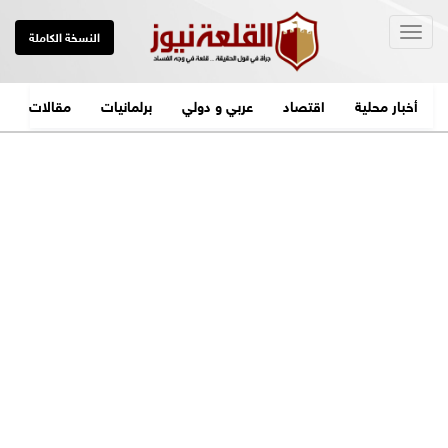
Togg
النسخة الكاملة
navig
أخبار محلية
اقتصاد
عربي و دولي
برلمانيات
مقالات