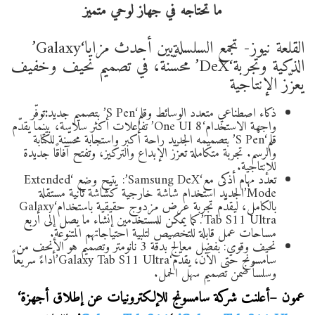
القلعة نيوز- تجمع السلسلةبين أحدث مزايا‘Galaxy’
الذكية وتجربة‘DeX’ محسّنة، في تصميم نحيف وخفيف
يعزّز الإنتاجية
ذكاء اصطناعي متعدد الوسائط وقلم‘S Pen’ بتصميم جديد
:
توفّر
واجهة الاستخدام‘One UI 8’ تفاعلات أكثر سلاسة، بينما يقدّم
قلم‘S Pen’ بتصميمه الجديد راحة أكبر واستجابة محسّنة للكتابة
والرسم. تجربة متكاملة تعزّز الإبداع والتركيز، وتفتح آفاقًا جديدة
للإنتاجية.
تعدد مهام أذكى مع‘Samsung DeX’: يتيح وضع ‘Extended
Mode’
الجديد استخدام شاشة خارجية كشاشة ثانية مستقلة
بالكامل، ليقدّم تجربة عرض مزدوج حقيقية باستخدام‘Galaxy
Tab S11 Ultra’.كما يمكن للمستخدمين إنشاء ما يصل إلى أربع
مساحات عمل قابلة للتخصيص لتلبية احتياجاتهم المتنوعة.
نحيف وقوي: بفضل معالج بدقة 3 نانومتر وتصميم هو الأنحف من
سامسونج حتى الآن، يقدّم‘Galaxy Tab S11 Ultra’أداءً سريعاً
وسلساً ضمن تصميم سهل الحمل.
عمون –
أعلنت شركة سامسونج للإلكترونيات عن إطلاق أجهزة‘