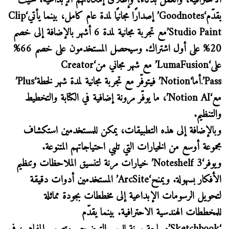
الاحترافية، والعمل بذكاء، وإطلاق إمكاناتهم الإبداعية. حيث
يقدّم‘Goodnotes’ إصدارًا مجانيًا لمدة عام كامل، بينما يأتي‘Clip
Studio Paint’مع تجربة مجانية لمدة 6 أشهر بالإضافة إلى خصم
20% على أول اشتراك. وسيحصل المستخدمون على خصم 66%
على‘LumaFusion’ مع شهر مجاني من‘Creator
Pass’.أما‘Notion’ فيتوفّر مع تجربة مجانية لمدة شهر لخطة‘Plus’
مع‘Notion AI’، ما يوفّر مرونة إضافية في الكتابة والتخطيط
والتنظيم.
وبالإضافة إلى هذه التطبيقات، يمكن للمستخدمين استكشاف
مجموعة أوسع من الخيارات التي تلبي احتياجاتهم المتنوعة.
ويوفر‘Noteshelf 3’ خيارات مرنة لتنسيق الملاحظات وتنظيم
الأفكار بسهولة. ويمنح‘ArcSite’ المستخدمين أدوات دقيقة
لتحويل الرسومات الإبداعية إلى مخططات بجودة مماثلة
للمخططات الهندسية الاحترافية. بينما يقدّم