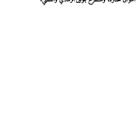
أسواق مختارة، وستُطرح بلونين
الرمادي والفضي.