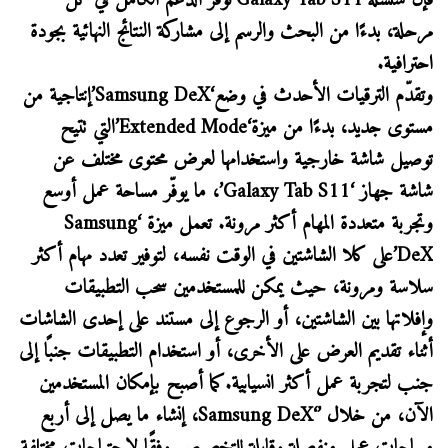
فإن سلسلة‘Galaxy Tab S11’توفّر الدعم الكامل في كل
مرحلة، بدءًا من البحث والرسم إلى مشاركة النتائج النهائية بجودة
احترافية.
وتقدّم الترقيات الأحدث في وضع‘Samsung DeX’إنتاجية من
مستوى جديد، بدءًا من ميزة‘Extended Mode’التي تتيح
توصيل شاشة خارجية واستخدامها لعرض محتوى مختلف عن
شاشة جهاز ‘Galaxy Tab S11’، ما يوفّر مساحة عمل أوسع
وتجربة متعددة المهام أكثر مرونة. تعمل ميزة ‘Samsung
DeX’على كلا الشاشتين في الوقت نفسه، لتوفير تعدد مهام أكثر
سلاسة ومرونة، حيث يمكن للمستخدمين سحب التطبيقات
وإفلاتها بين الشاشتين، أو الرجوع إلى مستند على إحدى الشاشات
أثناء تقديم العرض على الأخرى، أو استخدام التطبيقات جنبًا إلى
جنب لتجربة عمل أكثر انسيابية.كما أصبح بإمكان المستخدمين
الآن، من خلال ’‘Samsung DeX، إنشاء ما يصل إلى أربع