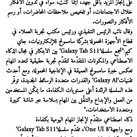
على إنجاز المزيد بأقل جهد، أينما كنت، سواء في تدوين الأفكار
خلال الاجتماعات، أو تلخيص ملاحظات المحاضرات، أو رسم
الأفكار والتصورات.
وقال نائب الرئيس التنفيذي ورئيس مكتب تجربة العملاء في
قطاع الأجهزة المحمولة بشركة سامسونج للإلكترونيات، جاي
كيم:"تجمع سلسلة‘Galaxy Tab S11’ بين الابتكار في مجال الذكاء
الاصطناعي والمكونات المتقدّمة لتقدّم تجربة حقيقية لتعدد المهام
تعكس خبرة سامسونج العميقة في الإنتاجية المحمولة. ومع أحدث
تقنيات‘Galaxy AI’ والقدرات متعددة الوسائط الجديدة، توفّر
هذه السلسلة الرائدة أعلى مستويات الكفاءة، ما يمكّن المستخدمين
من العمل والإبداع والتنقّل بين المهام بسلاسة عبر شاشة كبيرة
ومتعددة الاستخدامات."
ذكاء اصطناعي متقدّم لإنجاز المهام اليومية بكفاءة
ومع واجهة‘One UI 8’، تقدّم سلسلة‘Galaxy Tab S11’