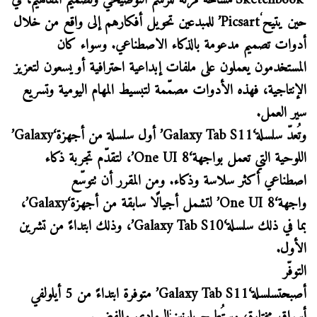
‘Sketchbook’مساحة مرنة للرسم التوضيحي وتصميم المفاهيم، في
‘
حين يتيح
Picsart’ للمبدعين تحويل أفكارهم إلى واقع من خلال
أدوات تصميم مدعومة بالذكاء الاصطناعي. وسواء كان
المستخدمون يعملون على ملفات إبداعية احترافية أو يسعون لتعزيز
الإنتاجية، فهذه الأدوات مصمّمة لتبسيط المهام اليومية وتسريع
سير العمل.
وتُعدّ سلسلة‘Galaxy Tab S11’ أول سلسلة من أجهزة‘Galaxy’
اللوحية التي تعمل بواجهة‘One UI 8’، لتقدّم تجربة ذكاء
اصطناعي أكثر سلاسة وذكاء. ومن المقرر أن تتوسّع
واجهة‘One UI 8’ لتشمل أجيالًا سابقة من أجهزة‘Galaxy’،
بما في ذلك سلسلة‘Galaxy Tab S10’، وذلك ابتداءً من تشرين
الأول.
التوفّر
أصبحتسلسلة‘Galaxy Tab S11’ متوفرة ابتداءً من 5 أيلولفي
: