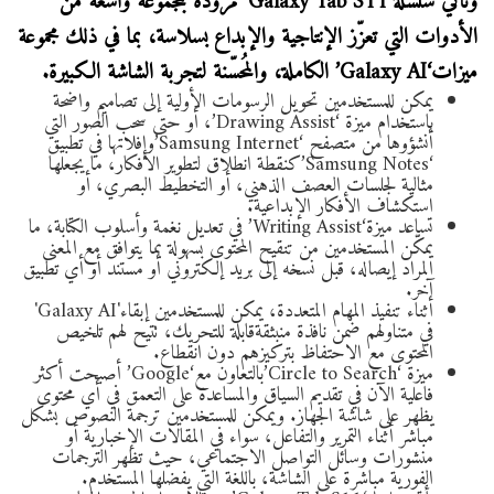
وتأتي سلسلة‘Galaxy Tab S11’ مزوّدة بمجموعة واسعة من
الأدوات التي تعزّز الإنتاجية والإبداع بسلاسة، بما في ذلك مجموعة
ميزات‘Galaxy AI’ الكاملة، والمُحسّنة لتجربة الشاشة الكبيرة.
يمكن للمستخدمين تحويل الرسومات الأولية إلى تصاميم واضحة
باستخدام ميزة ‘Drawing Assist’، أو حتى سحب الصور التي
أنشؤوها من متصفح ‘Samsung Internet’وإفلاتها في تطبيق
‘Samsung Notes’كنقطة انطلاق لتطوير الأفكار، ما يجعلها
مثالية لجلسات العصف الذهني، أو التخطيط البصري، أو
استكشاف الأفكار الإبداعية.
تساعد ميزة‘Writing Assist’ في تعديل نغمة وأسلوب الكتابة، ما
يمكّن المستخدمين من تنقيح المحتوى بسهولة بما يتوافق مع المعنى
المراد إيصاله، قبل نسخه إلى بريد إلكتروني أو مستند أو أي تطبيق
آخر.
أثناء تنفيذ المهام المتعددة، يمكن للمستخدمين إبقاء'Galaxy AI'
في متناولهم ضمن نافذة منبثقة
قابلة للتحريك، تتيح لهم تلخيص
المحتوى مع الاحتفاظ بتركيزهم دون انقطاع.
ميزة ‘Circle to Search’بالتعاون مع‘Google’ أصبحت أكثر
فاعلية الآن في تقديم السياق والمساعدة على التعمق في أي محتوى
يظهر على شاشة الجهاز. ويمكن للمستخدمين ترجمة النصوص بشكل
مباشر أثناء التمرير والتفاعل، سواء في المقالات الإخبارية أو
منشورات وسائل التواصل الاجتماعي، حيث تظهر الترجمات
الفورية مباشرة على الشاشة، باللغة التي يفضلها المستخدم.