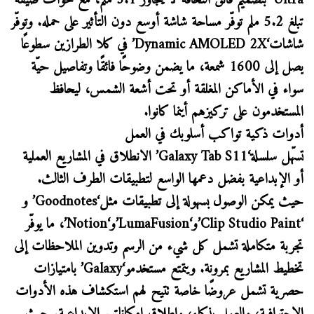
Ultra’ بتصميم فائق النحافة لا يتجاوز 5.1 ملم، مع حواف ضيّقة
تبلغ 5.2 ملم توفّر مساحة شاشة أوسع دون التأثير على حمله. وتوفّر
شاشات‘Dynamic AMOLED 2X’ في كلا الطرازين سطوعًا
يصل إلى 1600 شمعة، ما يضمن وضوحًا فائقًا وتفاصيل حيّة
سواء في الأماكن المغلقة أو تحت أشعة الشمس، ليحافظ
المستخدمون على تركيزهم أينما كانوا.
أدوات ذكية تواكب أسلوبك في العمل
تسهّل سلسلة‘Galaxy Tab S11’ الانطلاق في المشاريع العملية
أو الإبداعية بفضل دعمها الواسع لتطبيقات الطرف الثالث.
حيث يمكن الوصول بسهولة إلى تطبيقات مثل‘Goodnotes’ و
‘Clip Studio Paint’و‘LumaFusion’و‘Notion’، ما يوفّر
تجربة متكاملة تشمل كل شيء من الرسم وتدوين الملاحظات إلى
تخطيط المشاريع بمرونة. ويتمتع مستخدمو‘Galaxy’ بامتيازات
حصرية تشمل عروضًا خاصة تتيح لهم استكشاف هذه الأدوات