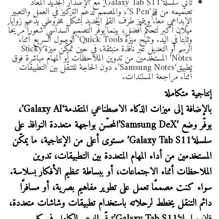
تأتي سلسلة‘Galaxy Tab S11’ مع الإصدار الجديد المعاد
تصميمه من قلم‘S Pen’، والمصمّم لدعم التركيز في العمل والتعبير
الإبداعي معاً. ويتميز طرف القلم الجديد بشكل مخروطي يدعم زوايا
ميلان أكبر لتحكم أفضل، بينما يوفّر التصميم السداسي شعوراً مريحاً
‘
وثابتاً في اليد. وتتيح ميزة
Quick Tools’ الوصول السريع أثناء
الرسم أو التعديل عبر نافذة منبثقة، في حين تُمكّن ميزة‘Sticky
Notes’ المستخدمين من تدوين الملاحظات أو المهام مباشرة فوق
تطبيق‘Samsung Notes’، دون الحاجة للتنقّل بين التطبيقات
أثناء مراجعة المستندات.
إنتاجية متكاملة
بالإضافة إلى ميزات الذكاء الاصطناعي المتقدمة‘Galaxy AI’،
يوفّر وضع ‘Samsung DeX’المحسّن بواجهة متعددة النوافذ على
سلسلة‘Galaxy Tab S11’ مستوى أعلى من الإنتاجية، ما يمكّن
المستخدمين من أداء المهام المتعددة بين التطبيقات، تدوين
الملاحظات أثناء الاجتماعات، أو ببساطة تنظيم الأفكار بسلاسة.
سواء كنت مصممًا تعمل على تطوير مفاهيم بصرية، أو مسافرًا
دائم التنقل يخطط لرحلاته باستخدام تطبيقات وشاشات متعددة،