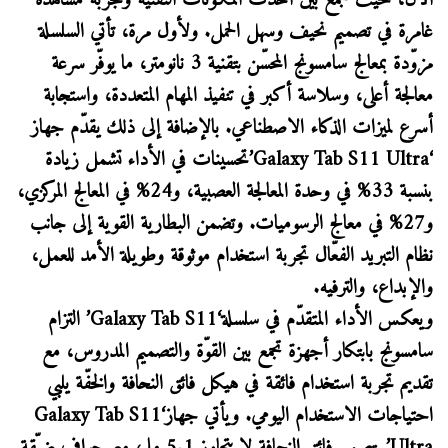
الآن، حيث تجمع بين أحدث المكوّنات التقنية وتجربة مشاهدة
غامرة في تصميم نحيف وسهل الحمل. ولأول مرة، تأتي السلسلة
مزوّدة بمعالج سامسونج المحسّن بتقنية 3 نانومتر، ما يوفّر سرعة
معالجة أعلى، وسلاسة أكبر في تنفيذ المهام المتعددة، واستجابة
أسرع لميزات الذكاء الاصطناعي. بالإضافة إلى ذلك يقدّم جهاز
‘Galaxy Tab S11 Ultra’تحسينات في الأداء تشمل زيادة
بنسبة 33% في وحدة المعالجة العصبية، و24% في المعالج المركزي،
و27% في معالج الرسوميات. وتضمن البطارية القوية إلى جانب
نظام التبريد الفعّال تجربة استخدام موثوقة وطويلة الأمد للعمل،
والإبداع، والترفيه.
ويعكس الأداء المتقدّم في سلسلة‘Galaxy Tab S11’ التزام
سامسونج بابتكار أجهزة تجمع بين القوّة والتصميم المدروس، مع
تقديم تجربة استخدام فائقة في هيكل فائق النحافة والخفّة يلبي
احتياجات الاستخدام اليومي. ويأتي جهاز‘Galaxy Tab S11