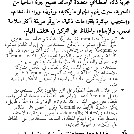
تجربة ذكاء اصطناعي متعددة الوسائط تصبح جزءًا أساسياً من
التجربة، حيث يفهم الجهاز ما يكتبه، ويقوله، ويراه المستخدم،
ويستجيب مباشرة باقتراحات ذكية، ما يوفّر طريقة أكثر سلاسة
للعمل، والإبداع، والحفاظ على التركيز في مختلف المهام.
تتيح ميزة‘Gemini Live’ مشاركة الشاشة والتعامل مع المحتوى
المرئي بشكل مباشر ، ما يمكّن المستخدمين من إجراء محادثة مباشرة
مع‘Gemini’ حول ما يشاهدونه. سواء كان المحتوى معروضًا على
الشاشة أو عنصرًا يتم توجيه الكاميرا نحوه، يمكن لـ‘Gemini Live’
فهم السياق والتعامل مع الأسئلة والطلبات بناءً على ما يراه
المستخدم. على سبيل المثال، يمكن لطالب في الفصل مشاركة
ملاحظاته على الشاشة بسهولة، ثم الطلب من‘Gemini’ تفسير
لمخطط بياني، شرح المادة الدراسية، أو تلخيص الأفكار الرئيسية
منها.
من خلال الضغط المطوّل على الزر الجانبي، يمكن للمستخدمين
تفعيل‘Gemini’ لتنفيذ الأوامر عبر التطبيقات باستخدام أمر واحد
فقط. فعلى سبيل المثال، عند عدم توفر الوقت لقراءة مقال طويل،
يمكن مشاركة الرابط مع‘Gemini’ وقول: "لخّص هذا المقال
واحفظه في‘Samsung Notes’، ما يسهّل العودة إليه لاحقاً.
وتُبسّط هذه الميزة المهام المعقّدة، لتساعد المستخدمين على الحفاظ
على تركيزهم وانسيابية تجربتهم.