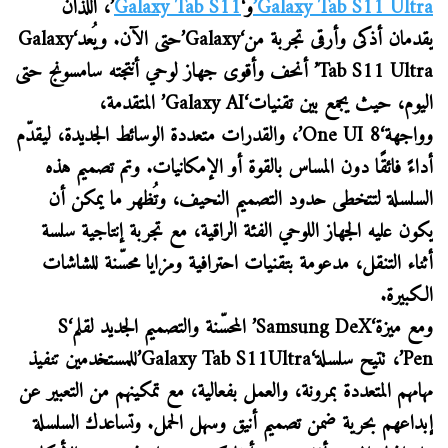
Galaxy Tab S11 Ultra’
و‘
Galaxy Tab S11
’، اللذان
يقدمان أذكى وأرقى تجربة من‘Galaxy’حتى الآن. ويُعد‘Galaxy
Tab S11 Ultra’ أنحف وأقوى جهاز لوحي أنتجته سامسونج حتى
اليوم، حيث يجمع بين تقنيات‘Galaxy AI’ المتقدمة،
وواجهة‘One UI 8’، والقدرات متعددة الوسائط الجديدة، ليقدّم
أداءً فائقًا دون المساس بالقوة أو الإمكانيات. وتم تصميم هذه
السلسلة لتتخطى حدود التصميم النحيف، وتُظهر ما يمكن أن
يكون عليه الجهاز اللوحي الفئة الراقية، مع تجربة إنتاجية سلسة
أثناء التنقل، مدعومة بتقنيات احترافية ومزايا محسّنة للشاشات
الكبيرة.
ومع ميزة‘Samsung DeX’ المحسّنة والتصميم الجديد لقلم‘S
Pen’، تتيح سلسلة‘Galaxy Tab S11Ultra’للمستخدمين تنفيذ
مهامهم المتعددة بمرونة، والعمل بفعالية، مع تمكينهم من التعبير عن
إبداعهم بحرية ضمن تصميم أنيق وسهل الحمل. وتساعدك السلسلة