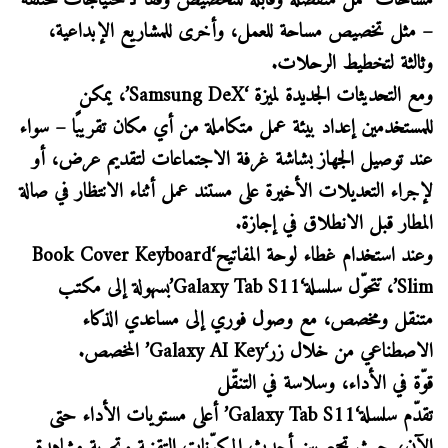
مساحات عمل منفصلة وقابلة للتخصيص وفقًا لاحتياجات مختلفة
– مثل تخصيص مساحة للعمل، وأخرى للمشاريع الإبداعية،
وثالثة لتخطيط الرحلات.
ومع التحديثات الجديدة لميزة ‘Samsung DeX’، يمكن
للمستخدمين إعداد بيئة عمل متكاملة من أي مكان تقريبًا – سواء
عند توصيل الجهاز بشاشة غرفة الاجتماعات لتقديم عرض، أو
لإجراء التعديلات الأخيرة على مستند عمل أثناء الانتظار في صالة
المطار قبل الانطلاق في إجازة.
وعند استخدام غطاء لوحة المفاتيح‘Book Cover Keyboard
Slim’، تتحوّل سلسلة‘Galaxy Tab S11’بسهولة إلى مكتب
متنقل ومخصص، مع وصول فوري إلى مساعدي الذكاء
الاصطناعي من خلال زر‘Galaxy AI Key’ المخصص.
قوّة في الأداء، وسلاسة في التنقّل
تقدّم سلسلة‘Galaxy Tab S11’ أعلى مستويات الأداء حتى