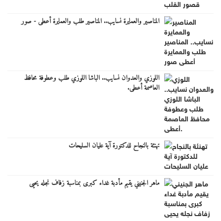
المناصير والعمايرة نسايب.. المناصير طلب والعمايرة أعطى - صور
اللوزي والعدوان نسايب.. الباشا اللوزي طلب وعطوفة محافظ
العاصمة أعطى.
تهنئة بالنجاح للدكتورة آية عليان السليحات
ماهر الجنيني يقيم مأدبة غداء كبرى بمناسبة زفاف نجله يحيى