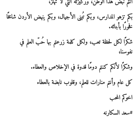
أنتم نبض هذا الوطن، وركيزته التي لا تهتز،
بكم تزهو المدارس، وبكم تُبنى الأجيال، وبكم ينهض الأردن شامخًا
فخورًا بأبنائه.
شكرًا لكل لحظة تعب، ولكل كلمة زرعتم بها حُبّ العلم في
نفوسنا،
وشكرًا لأنكم كنتم دومًا قدوة في الإخلاص والعطاء.
كل عام وأنتم منارات للعلم، وقلوب نابضة بالعطاء
اخوكم المحب
#سعد السكارنه