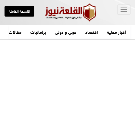
Togg
النسخة الكاملة
navig
أخبار محلية
اقتصاد
عربي و دولي
برلمانيات
مقالات