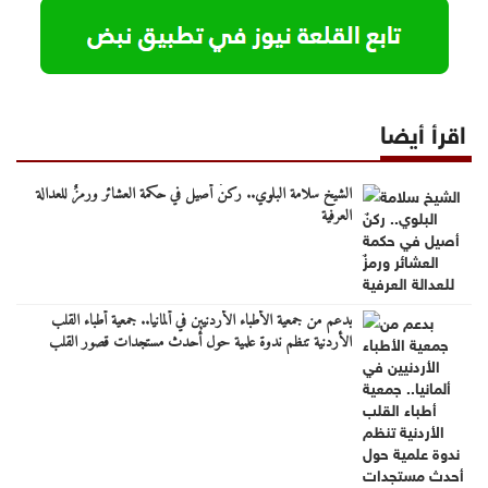
اقرأ أيضا
الشيخ سلامة البلوي.. ركنٌ أصيل في حكمة العشائر ورمزٌ للعدالة
العرفية
بدعم من جمعية الأطباء الأردنيين في ألمانيا.. جمعية أطباء القلب
الأردنية تنظم ندوة علمية حول أحدث مستجدات قصور القلب