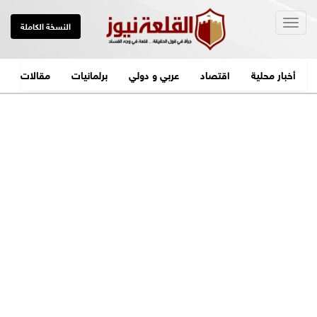
Togg
النسخة الكاملة
navig
أخبار محلية
اقتصاد
عربي و دولي
برلمانيات
مقالات