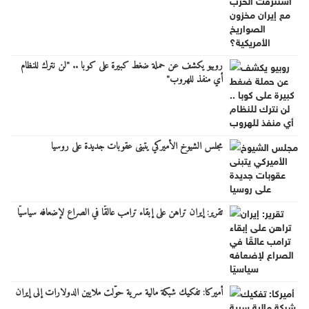
روبيو يكشف عن حملة ضغط كبيرة على كوبا .. "لن نترك للنظام
أي منفذ للهروب"
مجلس الشيوخ الأميركي يتبنى عقوبات جديدة على روسيا
تقرير: إيران تراهن على إبقاء ترامب عالقًا في الصراع لإضعافه سياسيًا
أميركا: تفكيك شبكة مالية سرية حوّلت ملايين الدولارات إلى إيران