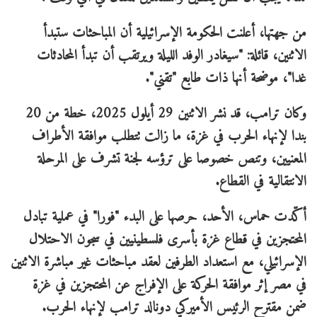
من جهتها، أعلنت الحكومة الإسرائيلية أن المباحثات ستبدأ
الاثنين، قائلة: "سيغادر الوفد الليلة ويرتقب أن تبدأ المحادثات
غدا"، موضحة أنها ذات طابع "تقني".
وكان ترامب، قد نشر الاثنين 29 أيلول 2025، خطة من 20
بندا لإنهاء الحرب في غزة، ما زالت تتطلب موافقة الأطراف
المعنيين، وتنص خصوصا على ترؤسه لجنة تشرف على المرحلة
الانتقالية في القطاع.
أكّدت حماس، الأحد، حرصها على البدء "فورا" في عملية تبادل
المحتجزين في قطاع غزة بأسرى فلسطينيين في سجون الاحتلال
الإسرائيلي، مع استعداد الطرفين لعقد مباحثات غير مباشرة الاثنين
في مصر إثر موافقة الحركة على الإفراج عن المحتجزين في غزة
ضمن مقترح الرئيس الأميركي دونالد ترامب لإنهاء الحرب.