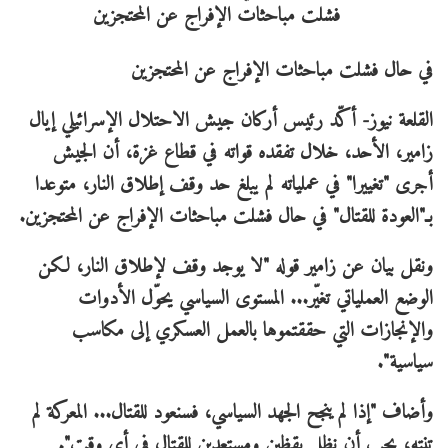
في حال فشلت مباحثات الإفراج عن المحتجزين
القلعة نيوز- أكّد رئيس أركان جيش الاحتلال الإسرائيلي إيال
زامير، الأحد، خلال تفقده قواته في قطاع غزة، أن الجيش
أجرى "تغييرا" في عملياته لم يبلغ حد وقف إطلاق النار، متوعدا
بـ"العودة للقتال" في حال فشلت مباحثات الإفراج عن المحتجزين.
ونقل بيان عن زامير قوله "لا يوجد وقف لإطلاق النار، لكن
الوضع العملياتي تغيّر... المستوى السياسي يحوّل الأدوات
والإنجازات التي حققتموها بالعمل العسكري إلى مكاسب
سياسية".
وأضاف "إذا لم ينجح الجهد السياسي، فسنعود للقتال... المعركة لم
تنته، يجب أن نظل يقظين ومستعدين للقتال في أي وقت".