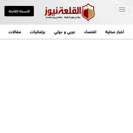
Togg
النسخة الكاملة
navig
أخبار محلية
اقتصاد
عربي و دولي
برلمانيات
مقالات