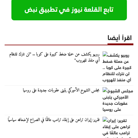
اقرأ أيضا
روبيو يكشف عن حملة ضغط كبيرة على كوبا .. "لن نترك للنظام
أي منفذ للهروب"
مجلس الشيوخ الأميركي يتبنى عقوبات جديدة على روسيا
تقرير: إيران تراهن على إبقاء ترامب عالقًا في الصراع لإضعافه سياسيًا