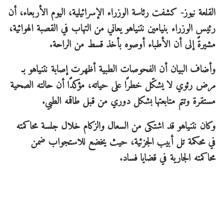
القلعة نيوز- كشفت رئاسة الوزراء الإسرائيلية، اليوم الأربعاء، أن
رئيس الوزراء بنيامين نتنياهو يعاني من التهاب في القصبة الهوائية،
مشيرةً إلى أن الأطباء أوصوه بأخذ قسط من الراحة.
وأضاف البيان أن الفحوصات الطبية أظهرت إصابة نتنياهو بـ
مرض رئوي لا يشكّل خطرًا على حياته، مؤكدًا أن حالته الصحية
مستقرة وتتم متابعتها بشكل دوري من قبل طاقمه الطبي.
وكان نتنياهو قد اشتكى من السعال والزكام خلال جلسة محاكمته
في محكمة تل أبيب الجزئية، حيث يخضع للاستجواب ضمن
محاكمته الجارية في قضايا فساد.