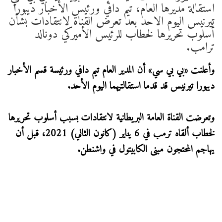
استقالة مديرها العام، تيم دافي ورئيس الأخبار ديبورا
تيرنيس اليوم الاحد بعد تعرض القناة لانتقادات بشأن
أسلوب تحريرها لخطاب للرئيس الأميركي دونالد
ترامب.
وأعلنت «بي بي سي» أن المدير العام تيم دافي ورئيسة قسم الأخبار
ديبورا تيرنيس قد قدما استقالتيهما اليوم الأحد.
وتعرضت القناة العامة البريطانية لانتقادات بسبب أسلوب تحريرها
لخطاب ألقاه ترمب في 6 يناير (كانون الثاني) 2021، قبل أن
يهاجم المحتجون مبنى الكابيتول في واشنطن.