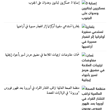
إصابة 3 عسكريين لبنانيين وعدوان على الجنوب
بلغاريا تستدعي سفيرة أوكرانيا إثر انفجار مسيرة في أراضيها
عُمان: مفاوضات ترتيبات الملاحة في مضيق هرمز تسير بأجواء إيجابية
منظمة الصحة العالمية تراقب انتشار القراد في أوروبا بعد ظهور فيروس
"بوربون" في الولايات المتحدة