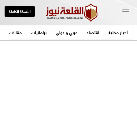
Togg
النسخة الكاملة
navig
أخبار محلية
اقتصاد
عربي و دولي
برلمانيات
مقالات