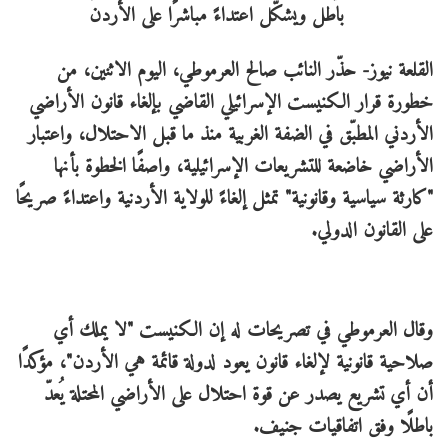
القلعة نيوز- حذّر النائب صالح العرموطي، اليوم الاثنين، من
خطورة قرار الكنيست الإسرائيلي القاضي بإلغاء قانون الأراضي
الأردني المطبّق في الضفة الغربية منذ ما قبل الاحتلال، واعتبار
الأراضي خاضعة للتشريعات الإسرائيلية، واصفًا الخطوة بأنها
"كارثة سياسية وقانونية" تمثل إلغاءً للولاية الأردنية واعتداءً صريحًا
على القانون الدولي.
وقال العرموطي في تصريحات له إن الكنيست "لا يملك أي
صلاحية قانونية لإلغاء قانون يعود لدولة قائمة هي الأردن"، مؤكدًا
أن أي تشريع يصدر عن قوة احتلال على الأراضي المحتلة يُعدّ
باطلًا وفق اتفاقيات جنيف.