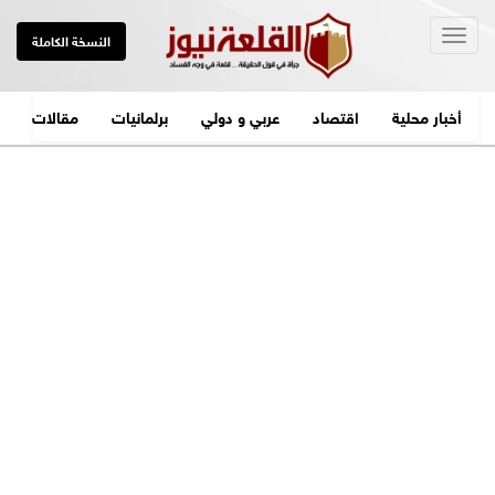
Togg
النسخة الكاملة
navig
أخبار محلية
اقتصاد
عربي و دولي
برلمانيات
مقالات