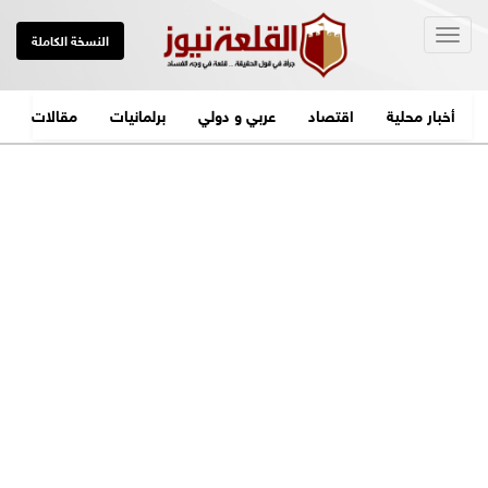
Togg
النسخة الكاملة
navig
أخبار محلية
اقتصاد
عربي و دولي
برلمانيات
مقالات