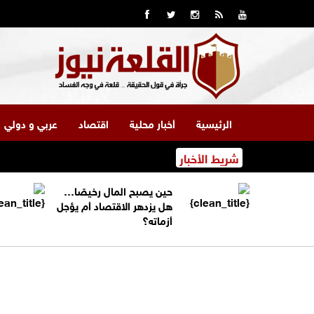
الرئيسية
أخبار محلية
اقتصاد
عربي و دولي
شريط الأخبار
حين يصبح المال رخيصًا…
هل يزدهر الاقتصاد أم يؤجل
أزماته؟