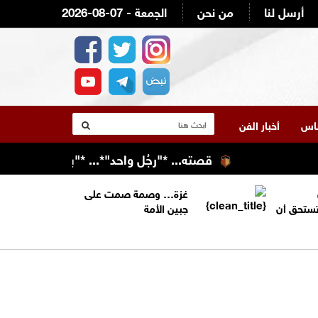
أرسل لنا
من نحن
2026-08-07 - الجمعة
لناس
أخبار الفن
قصته... *"رجُل واحد"*... *"بنى منظومة كاملة"*...
غزة… وصمة صمت على
تستحق أن
جبين الأمة