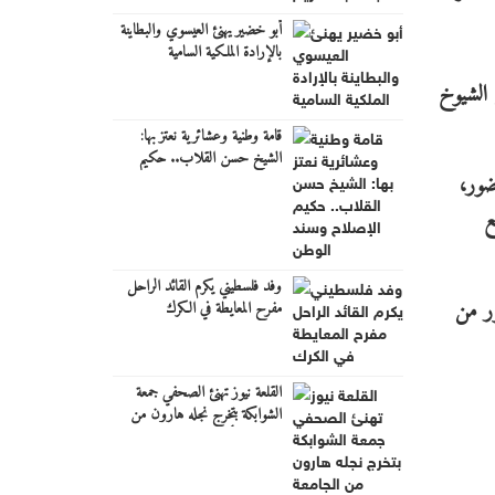
أبو خضير يهنئ العيسوي والبطاينة
بالإرادة الملكية السامية
 الشيوخ
قامة وطنية وعشائرية نعتز بها:
الشيخ حسن القلاب.. حكيم
ضور،
الإصلاح وسند الوطن
ع
وفد فلسطيني يكرم القائد الراحل
ور من
مفرح المعايطة في الكرك
القلعة نيوز تهنئ الصحفي جمعة
الشوابكة بتخرج نجله هارون من
الجامعة الأردنية