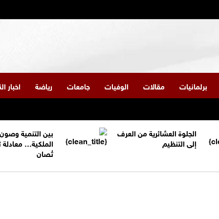
برلمانيات
مقالات
الوفيات
جامعات
رياضة
اخبار ا
الجلوة العشائرية من العرف
بين التنمية وصون
إلى التنظيم
الملكية… معادلة 
تُصان