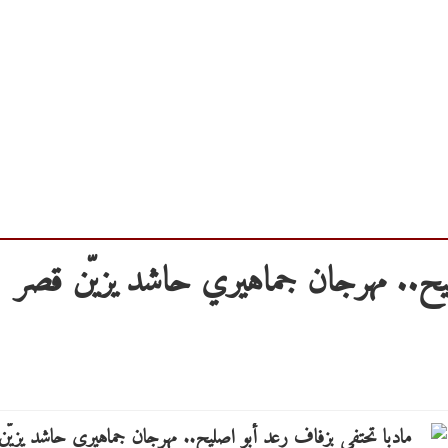
ليح.. مهرجان جماهيري حاشد يزيّن قصر