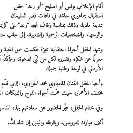
أقام الإعلامي يونس أبو اصليح "أبو رعد" حفل
استقبال جماهيري حاشد في قاعات قصر السليمان
بمدينة مادبا، وذلك بمناسبة زفاف نجله "رعد" على كر
والوجهاء والشخصيات الرسمية والشعبية، إلى جانب حش
وشهد الحفل أجواءً احتفالية مميزة عكست عمق المحبة و
معربًا عن شكره وتقديره لكل من لبّى الدعوة، ومؤكدًا
الأردني في لوحة وطنية جميلة.
وأحيا الحفل الفنان المادباوي محمد الحراوي، الذي قدّم
مختلف الأعمار، حيث عمّت أجواء الفرح والدبكات الشعبية
وفي ختام الحفل، عبّر الحضور عن سعادتهم بهذه المناسبة،
ألف مبارك للعروسين، وبالرفاه والبنين إن شاء الله.