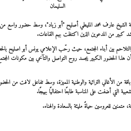
يمة الشيخ عارف محمد المليطي أصليح "أبو زياد"، وسط حضور واسع من
د كبير من المدعوين الذين اكتظت بهم القاعات.
التلاحم بين أبناء المجتمع، حيث رحّب الإعلامي يونس أبو اصليح بالح
 أن هذا الحضور الكبير يجسد روح التواصل والتآخي بين مكونات المجتم
 باقة من الأغاني التراثية والوطنية المميزة، وسط تفاعل لافت من الحض
 التي أضفت على المناسبة طابعًا احتفاليًا بهيجًا.
 متمنين للعروسين حياةً مليئة بالسعادة والهناء.