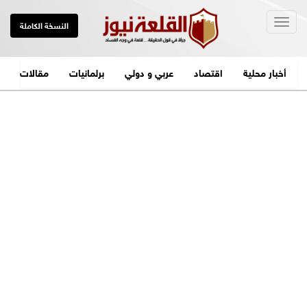
Togg
النسخة الكاملة
navig
أخبار محلية
اقتصاد
عربي و دولي
برلمانيات
مقالات