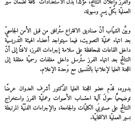
والفرز وإعلان النتائج، مؤكّدًا بذل الاستعدادات كافّة لضمان سير
العمليّة بكلّ يسرٍ وسهولة.
وبيَّن الشيّاب أنّ صناديق الاقتراع ستُرافق من قبل الأمن الجامعيّ
بعد انتهاء عمليّة التصويت، فيما سيتواجد أعضاء الهيئة التّدريسيّة
داخل القاعات للمحافظة على سلامة إجراءات الفرز، لافتًا إلى أنّ
النتائج بعد انتهاء الفرز ستُرسل داخل مغلفات رسميّة مغلقة إلى
اللجنة العليا لإعلانها بالتّنسيق مع وَحدة الإعلام.
بدوره، قدّم عضو اللجنة العليا الدّكتور أشرف العدوان عرضًا
توضيحيًّا حولَ آلية احتساب الأصوات وعمليّة الفرز واستخراج
النتائج على مستويَي الكليّات والجامعة، والإجراءات الفنّيّة المرتبطة
بسير العمليّة الانتخابيّة.