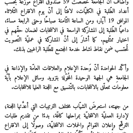
وأضافَ أنّ الجامعة خصَّصت 59 صندوقَ اقتراع موزّعةً بحسب
أعداد الطّلبة في الكليّات، لافتًا إلى أنّ يوم الاقتراع الثّلاثاء
الموافق 19 أيّار، ومن الساعة الثّامنة صباحًا وحتى الرابعة مساءً،
داعيًا الطّلبة إلى المشاركة الواسعة في الانتخابات لضمان حقّهم في
اختيار ممثّليهم. كما أشارَ إلى أنّ المشاركة في عمليّة التّصويت
تُحتسب ضمن نقاط نشاط خدمة المجتمع للطّلبة الراغبين بذلك.
وأكّد الحوامدة أنّ وَحدة الإعلام والعلاقات العامّة والإذاعة في
الجامعةِ هي الجهة الوحيدة المُخوّلة بتزويد وسائل الإعلام بأيّة
معلومات تتعلّق بالانتخابات، بالتّنسيق مع اللجنة العليا للانتخابات.
من جهته، استعرضَ الشيّاب مختلف الترتيبات التي أعدَّتها اللجنة؛
لإدارة العمليّة الانتخابيّة بمراحلها كافّة، بدءًا من تقديم طلبات
الترشّح وإعلان القوائم والحملات الانتخابيّة، وصولًا إلى الاقتراع