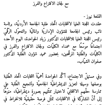
القلعة نيوز -
عقدت اللجنة العليا لانتخابات اتّحاد طلبة الجامعة الأردنيّة، برئاسة
نائب رئيس الجامعة للشؤون الإداريّة والماليّة والتحوّل الرّقْميّ
رئيس اللجنة العليا للانتخابات الدّكتور زياد الحوامدة، اليوم الأحد،
اجتماعًا موسّعًا مع عمداء الكليّات ولجان الاقتراع والفرز في
الكليّات والطّلبة المرشّحين، بحضور عميد شؤون الطّلبة الدّكتور
صفوان الشيّاب.
وفي مستهلّ الاجتماع، أكَّد الحوامدة أهميّةَ انتخابات اتّحاد الطّلبة
بوصفها وسيلة لتعزيز الديمقراطيّة الجامعيّة وتشجيع الطّلبة على
ممارسة حقّهم الانتخابيّ لاختيار ممثّليهم بصورةٍ ديمقراطيّة، منوّهًا
إلى أنّ المشاركة في الانتخابات تمثّل فرصة حقيقيّة للانخراط في