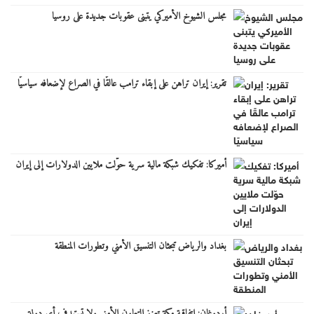
مجلس الشيوخ الأميركي يتبنى عقوبات جديدة على روسيا
تقرير: إيران تراهن على إبقاء ترامب عالقًا في الصراع لإضعافه سياسيًا
أميركا: تفكيك شبكة مالية سرية حوّلت ملايين الدولارات إلى إيران
بغداد والرياض تبحثان التنسيق الأمني وتطورات المنطقة
أردوغان: اتفاقية مكة تعزز التعاون الأمني ولا تستهدف أي دولة