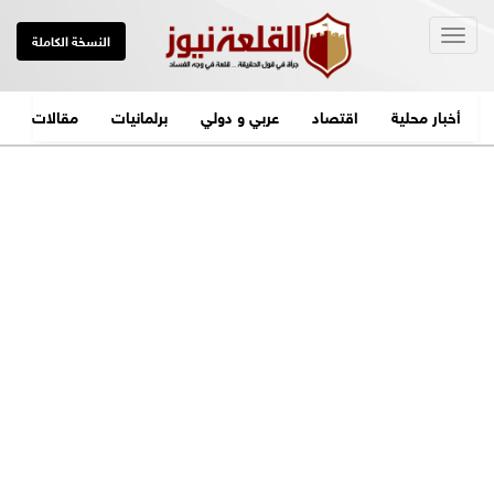
Togg
النسخة الكاملة
navig
أخبار محلية
اقتصاد
عربي و دولي
برلمانيات
مقالات