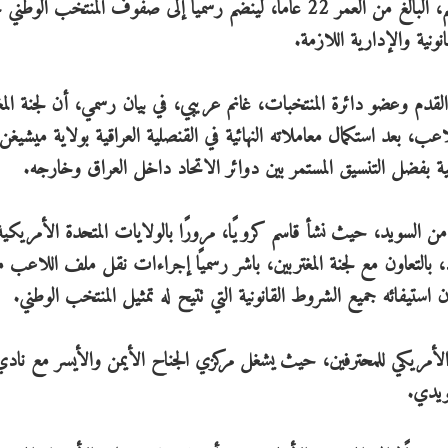
المحترف في صفوف نادي ناشفيل الأمريكي، أحمد قاسم، البالغ من العمر 22 عامًا، لينضم رسميًا إلى صفوف المنتخب
ونية والإدارية اللازمة.
قدم وعضو دائرة المنتخبات، غانم عريبي، في بيان رسمي، أن لجنة المغ
اعب، بعد استكمال معاملاته النهائية في القنصلية العراقية بولاية ميشيغن
ية بفضل التنسيق المستمر بين دوائر الاتحاد داخل العراق وخارجه.
 السويد، حيث نشأ قاسم كرويًا، مرورًا بالولايات المتحدة الأمريكية
د، بالتعاون مع لجنة المغتربين، باشر رسميًا إجراءات نقل ملف اللاعب 
 استيفائه جميع الشروط القانونية التي تتيح له تمثيل المنتخب الوطني.
الأمريكي للمحترفين، حيث يشغل مركزي الجناح الأيمن والأيسر مع نادي
ويدي.