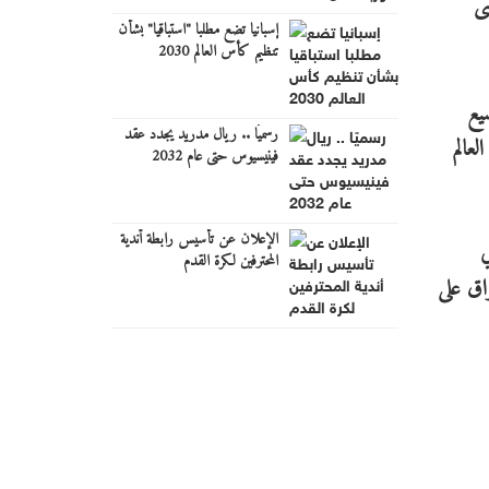
وى
إسبانيا تضع مطلبا "استباقيا" بشأن
تنظيم كأس العالم 2030
يع
رسميًا .. ريال مدريد يجدد عقد
لعالم
فينيسيوس حتى عام 2032
الإعلان عن تأسيس رابطة أندية
ي
المحترفين لكرة القدم
اق على