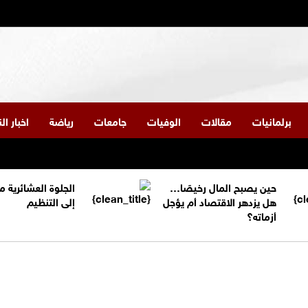
برلمانيات
مقالات
الوفيات
جامعات
رياضة
اخبار ا
حين يصبح المال رخيصًا…
الجلوة العشائرية 
هل يزدهر الاقتصاد أم يؤجل
إلى التنظيم
أزماته؟