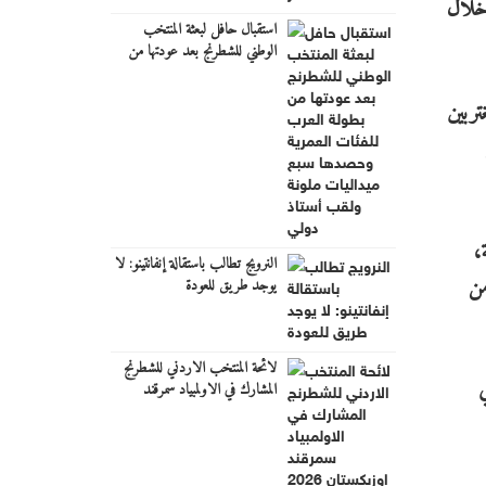
 الوطني خلال
استقبال حافل لبعثة المنتخب
الوطني للشطرنج بعد عودتها من
بطولة العرب للفئات العمرية
وحصدها سبع ميداليات ملونة
تربين
ولقب أستاذ دولي
،
النرويج تطالب باستقالة إنفانتينو: لا
من
يوجد طريق للعودة
لائحة المنتخب الاردني للشطرنج
المشارك في الاولمبياد سمرقند
اوزبكستان 2026