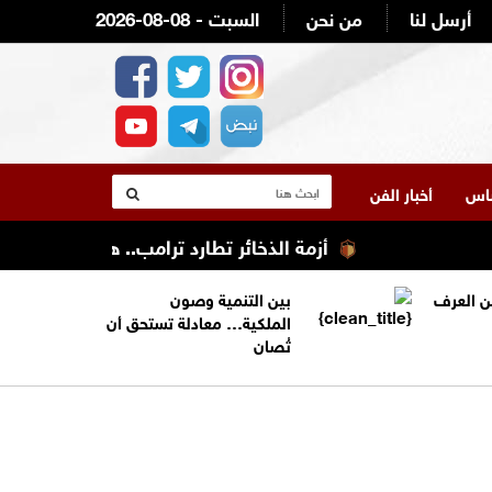
أرسل لنا
من نحن
2026-08-08 - السبت
لناس
أخبار الفن
أزمة الذخائر تطارد ترامب.. هل استنزفت الحرب 
من العرف
بين التنمية وصون
الملكية… معادلة تستحق أن
تُصان