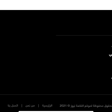
ي
الرئيسية
من نحن
اتصل بنا
حقوق محفوظة لموقع القلعة نيوز © 2021