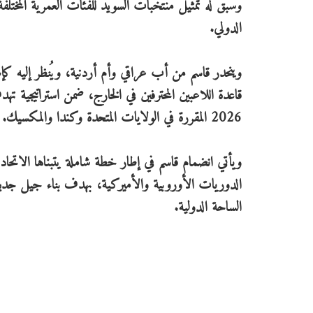
وسبق له تمثيل منتخبات السويد للفئات العمرية المختلفة
الدولي.
وينحدر قاسم من أب عراقي وأم أردنية، ويُنظر إليه كإ
قاعدة اللاعبين المحترفين في الخارج، ضمن استراتيجية ته
2026 المقررة في الولايات المتحدة وكندا والمكسيك.
ويأتي انضمام قاسم في إطار خطة شاملة يتبناها الاتحاد
الدوريات الأوروبية والأميركية، بهدف بناء جيل جديد قا
الساحة الدولية.