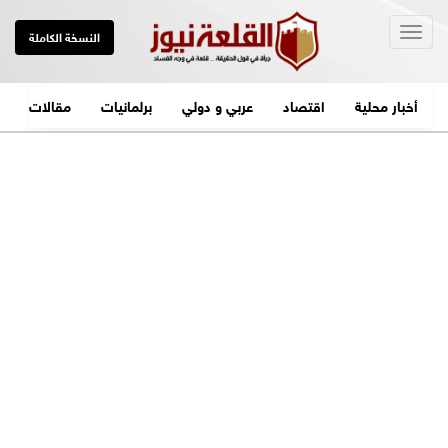
Togg
النسخة الكاملة
navig
أخبار محلية
اقتصاد
عربي و دولي
برلمانيات
مقالات