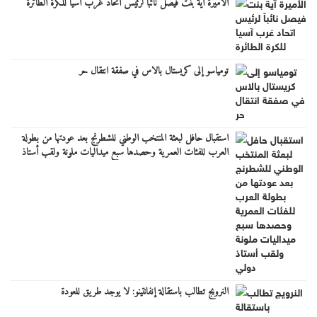
الأميرة آية بنت فيصل نائباً لرئيس اتحاد غرب آسيا للكرة الطائرة
تومياسو إلى كريستال بالاس في صفقة انتقال حر
استقبال حافل لبعثة المنتخب الوطني للشطرنج بعد عودتها من بطولة
العرب للفئات العمرية وحصدها سبع ميداليات ملونة ولقب أستاذ
دولي
النرويج تطالب باستقالة إنفانتينو: لا يوجد طريق للعودة