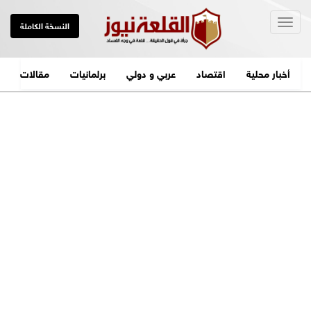
Togg
النسخة الكاملة
navig
أخبار محلية
اقتصاد
عربي و دولي
برلمانيات
مقالات