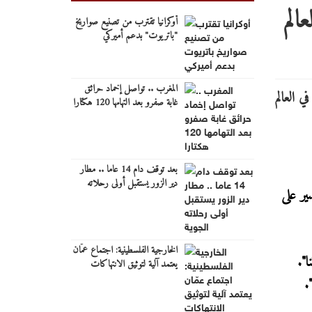
أوكرانيا تقترب من تصنيع صواريخ
"باتريوت" بدعم أميركي
المغرب .. تواصل إخماد حرائق
غابة صفرو بعد التهامها 120 هكتارا
بعد توقف دام 14 عاما .. مطار
دير الزور يستقبل أولى رحلاته
ير على
الجوية
الخارجية الفلسطينية: اجتماع عمّان
ا".
يعتمد آلية لتوثيق الانتهاكات
الإسرائيلية