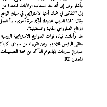
إلى "التفكير في ضمان أمنها الاستراتيجي في سياق الواقع 
وقال: "لهذا السبب تحديدا، أؤكد مرة أخرى، بدأ العم
الدفاع الصاروخي الحالية والمستقبلية".
هذا وأعلنت قيادة قوات الصواريخ الاستراتيجية الروس
وتلقى الرئيس فلاديمير بوتين تقريرا، من سيرغي كاراك
صواريخ سارمات بنجاحوتم التأكد من صحة التصميمات.
المصدر: RT