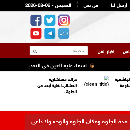
أرسل لنا
من نحن
2026-08-06 - الخميس
لناس
أخبار الفن
اسماء عليه العين في التعديل الوزاري القادم 
لهاشمية
حراك مستشارية
ساومة
العشائر..الغاية أبعد من
الجلوة .
 مدة الجلوة ومكان الجلوه والوجه ولا داعي