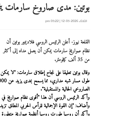
بوتين: مدى صاروخ سارمات يتجاوز 35 ألف كيلومتر.. لا مثيل له
الثلاثاء 2026-05-12 | 05:22 pm
القلعة نيوز- أعلن الرئيس الروسي فلاديمير بوتين أن
نظام صواريخ سارمات يمكن أن يصل مداه إلى أكثر
من 35 ألف كيلومتر.
وقال بوتين تعليقا على نجاح إطلاق سارمات: "لا يمكن
الصاروخي الحالية والمستقبلية".
وأكد الرئيس الروسي أن هذا "أقوى نظام صواريخ في العا
وأضاف: "إن القوة الإجمالية للرأس الحربي المطلق تزيد بأكثر من4 أضعاف عن أي رأس حربي غربي م
وأكد أن روسيا طورت روسيا أنظمة صواريخ متطورة لا م