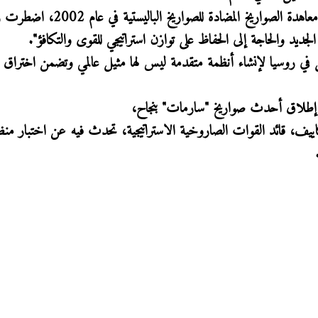
وأشار بوتين إلى أنه بعد انسحاب الولايات المتحدة من معاهدة الصواريخ المضادة للصواري
الجديد والحاجة إلى الحفاظ على توازن استراتيجي للقوى والتكافؤ".
ل في روسيا لإنشاء أنظمة متقدمة ليس لها مثيل عالمي وتضمن اختراق 
ية إطلاق أحدث صواريخ "سارمات" بنجاح،
اييف، قائد القوات الصاروخية الاستراتيجية، تحدث فيه عن اختبار منظ