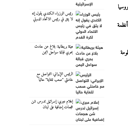
خ الباليستية في عام 2002، اضطرت روسيا
رئيس الوزراء الكندي يقول إنه
لا يثق في رئيس الاتحاد الدولي
أنظمة
لكرة القدم
هيئة بريطانية: بلاغ عن حادث
ومة
بحري قبالة سواحل اليمن
الرئيس الإيراني: التواصل مع
خامنئي "صعب للغاية" حاليا
إعلام عبري: إسرائيل تدرس شن
هجمات إضافية على لبنان