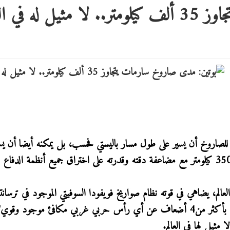
 في العالم
 للصاروخ أن يسير على طول مسار باليستي فحسب، بل يمكنه أيضا أن يس
طول مسار شبه مداري، مما يسمح بمدى يزيد عن 35000 كيلومتر مع مضاعفة دقته وقدرته على اختراق جميع أنظمة الدفاع
لم، يضاهي في قوته نظام صواريخ فويفودا السوفيتي الموجود في ترسانتن
كافئ موجود وقوي".
ثيل لها في العالم.