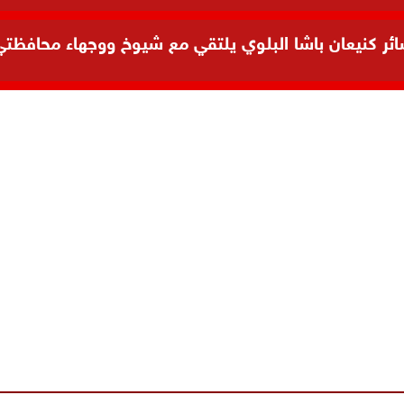
 كنيعان باشا البلوي يلتقي مع شيوخ ووجهاء محافظتي ال