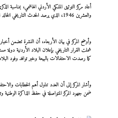
والعشرين 1946، الذي يرصد الحدث التاريخي الخالد للاستقلال والتتويج الملكي.
وأوضح المركز في بيان الأربعاء، أن النشرة تتضمن أخبار
شملت القرار التاريخي بإعلان البلاد الأردنية دولة مست
كما رصدت الاحتفالات بالبيعة وخبر توافد وفود البلاد 
وأشار المركز إلى أن العدد تناول أهم الخطابات والا
ضمن جهود المركز المتواصلة في حفظ الذاكرة الوطنية و