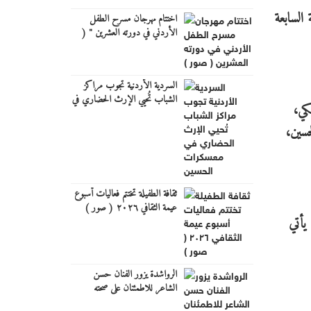
1 من جريدة الأردن للسنة السابعة
اختتام مهرجان مسرح الطفل
الأردني في دورته العشرين " (
صور )
السردية الأردنية تجوب مراكز
الشباب تُحيي الإرث الحضاري في
كي،
معسكرات الحسين
حسين،
ثقافة الطفيلة تختتم فعاليات أسبوع
عيمة الثقافي ٢٠٢٦ ( صور )
يأتي
الرواشدة يزور الفنان حسن
الشاعر للاطمئنان على صحته