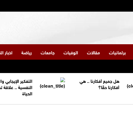
برلمانيات
مقالات
الوفيات
جامعات
رياضة
اخبار ا
هل جميع أفكارنا .. هي
التفكير الإيجابي و
أفكارنا حقًا؟
النفسية .. علاقة 
الحياة