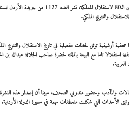
أعاد مركز التوثيق الملكي الأردني الهاشمي، بمناسبة الذكرى الـ80 لاستقلال المملكة، نشر العدد 127
ا صحفية أرشيفية توثق لحظات مفصلية في تاريخ الاستقلال والتتويج المل
قلة استقلالا تاما مع البيعة بالملك لحضرة صاحب الجلالة عبدالله بن ال
العربية.
حتفالات والمآدب وحضور مندوبي الصحف، مبينا أن إصدار هذه النشرة 
توثيق الأحداث التي شكلت منعطفات مهمة في مسيرة الدولة الأردنية.