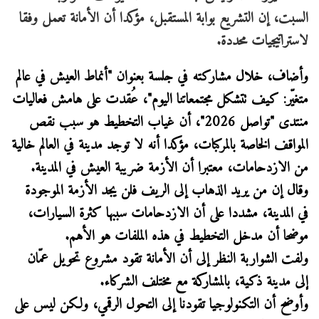
السبت، إن التشريع بوابة المستقبل، مؤكدا أن الأمانة تعمل وفقا
لاستراتيجيات محددة.
وأضاف، خلال مشاركته في جلسة بعنوان "أنماط العيش في عالم
متغيّر: كيف تتشكل مجتمعاتنا اليوم"، عُقدت على هامش فعاليات
منتدى "تواصل 2026"، أن غياب التخطيط هو سبب نقص
المواقف الخاصة بالمركبات، مؤكدا أنه لا توجد مدينة في العالم خالية
من الازدحامات، معتبرا أن الأزمة ضريبة العيش في المدينة.
وقال إن من يريد الذهاب إلى الريف فلن يجد الأزمة الموجودة
في المدينة، مشددا على أن الازدحامات سببها كثرة السيارات،
موضحا أن مدخل التخطيط في هذه الملفات هو الأهم.
ولفت الشواربة النظر إلى أن الأمانة تقود مشروع تحويل عمّان
إلى مدينة ذكية، بالمشاركة مع مختلف الشركاء.
وأوضح أن التكنولوجيا تقودنا إلى التحول الرقمي، ولكن ليس على