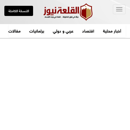
Togg
النسخة الكاملة
navig
أخبار محلية
اقتصاد
عربي و دولي
برلمانيات
مقالات