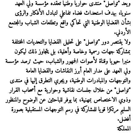
ويُعد "تواصل" منتدى حواريا وطنيا تعقده مؤسسة ولي العهد
سنويا، بهدف استحداث فضاء تفاعلي لتبادل الأفكار والرؤى
بشأن القضايا الوطنية التي تحاكي واقع وتطلعات الشباب والمجتمع
الأردني.
ولا يقتصر دور "تواصل" على تحليل القضايا والتحديات المختلفة
بمشاركة جهات رسمية وخاصة وأهلية، بل يتجاوز ذلك ليكون
منبرا حيويا وقناة لأصوات الجمهور والشباب، حيث ترصد مؤسسة
ولي العهد على مدار العام أبرز النقاشات والقضايا العامة
والتوجهات والمبادرات الوطنية، ويجري التطرق إليها في منتدى
"تواصل" من خلال جلسات نقاشية وحوارية مع أصحاب القرار
وذوي الاختصاص بمهنية، بما يوفر للباحثين عن الوضوح والمنظور
السليم مرتكزا قويا للمشاركة في رسم التوجهات المستقبلية بصورة
أفضل.
المملكة