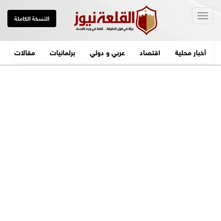
Togg
النسخة الكاملة
navig
أخبار محلية
اقتصاد
عربي و دولي
برلمانيات
مقالات