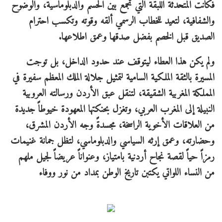
فكانت المتحدثة اللبقة التي تجمع بين الحسم والدبلوماسية، والوضوح
والشفافية، لتعيد للخطاب الرسمي ألقه وقوته وتكسب احترام
الصديق قبل الخصم بفضل صدقها وعمق اطلاعها.
ولم يكن هذا العطاء ليتوقف عند حدود الداخل، بل توجت
المسيرة بالثقة الملكية السامية لتمثيل جلالة الملك المعظم سفيرة في
المملكة المغربية الشقيقة، لتنقل عبق الأردن ورسالته العروبية
النبيلة إلى المغرب العربي، وتغزل بحنكتها المعهودة خيوطاً جديدة
من العلاقات الأخوية الراسخة، مجسدةً وجه الأردن المشرق،
وحضارته، وعمق إرثه السياسي والدبلوماسي، لتظل جمانة غنيمات
رمزاً حياً لقصة نجاح أردنية بامتياز، وعنواناً عريضاً لجيل ملهم
من النساء اللواتي يكتبن تاريخ الوطن بمداد من نور ووفاء