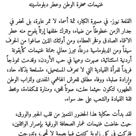
القلعة نيوز- ​في مسيرة الكبار، ثمة أسماء لا تمر عابرة، بل تحفر في
جدار الزمن خطوطاً من ضياء، وتترك خلفها إرثاً يفوح منه عطر
الانتماء الصادق وفخر العطاء؛ ومن أولئك الذين صاغوا من الحرف
سيفاً ومن الدبلوماسية درعاً، تبرز معالي جمانة غنيمات كأيقونة
أردنية استثنائية، صهرت وعيها في حب الأردن، وقدمت نموذجاً
فريداً للمرأة القيادية التي لا تعرف المستحيل، متسلحة بذكاء حاد،
وإرادة صلبة، ووفاء مطلق للعرش الهاشمي المفدى ولتراب الوطن
الطهور، لتكون حيثما حلت، صوتاً للحق، ومنارة للكفاءة، ومحط
ثقة القيادة والشعب على حد سواء.
​لقد بدأت حكاية هذا الحضور المتميز من قلب الحبر والورق،
حيث خاضت غنيمات غمار الصحافة الورقية بإصرار الواثقين،
فتركت في كل زاوية كتبت فيها بصمة لا تمحى، وتدرجت