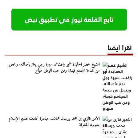
اقرأ أيضا
الشيخ خضر الحمايدة "أبو رافت".. سيرة رجلٍ يعتز بأصالته، ويجعل
من خدمة المجتمع قيمة، ومن حب الوطن منهاج
الأمير غازي بن محمد ورسالة عمّان... مبادرةٌ أعادت تقديم الإسلام
بصورته المشرقة