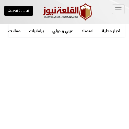
Togg
النسخة الكاملة
navig
أخبار محلية
اقتصاد
عربي و دولي
برلمانيات
مقالات