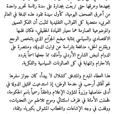
بجهدها وعرقها حتى تربعّت بجدارة على سدة رئاسة تحرير واحدة
من أعرق الصحف اليومية، كأول سيدة تقود هذه الدفة في العالم
العربي، متحدية كل القوالب التقليدية لتثبت أن الفكر العميق
والموضوعية الصارمة هما معيار القيادة الحقيقي، فكان قلمها
الاقتصادي والسياسي بمثابة مبضع الجرّاح الذي يشخص الوجع
ويقترح الحل، مدافعة بشراسة عن ثوابت الدولة، ومنتصرة على
الدوام لنبض الشارع الأردني وآماله، مما جعلها اسماً يتردد
بالاحترام والمهابة في كل الصالونات السياسية والفكرية.
​هذا العطاء المبدع والمتدفق كشلال لا يهدأ، كان جواز سفرها
نحو آفاق أرحب في خدمة الوطن، إذ استدعيت لتمثيل الدولة في
أدق مفاصلها وزيرةً لشؤون الإعلام وناطقاً رسمياً باسم الحكومة،
فحملت الأمانة في ظرف استثنائي وموج تلاطم من التحديات،
ووقفت في وجه الإشاعات والخطاب المشوش بكبرياء وثقة،