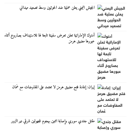
الجيش اليمني يعلن عملية ضد الحوثيين وسط تصعيد ميداني
أدنوك الإماراتية تعلن تعرض سفينة تابعة لها للاستهداف بصاروخ أثناء
عبورها مضيق هرمز
إيران: إعادة فتح مضيق هرمز لا تعتمد على المفاوضات مع عُمان
مقتل جندي سوري وإصابة اثنين بهجوم لمجهولين شرقي دير الزور