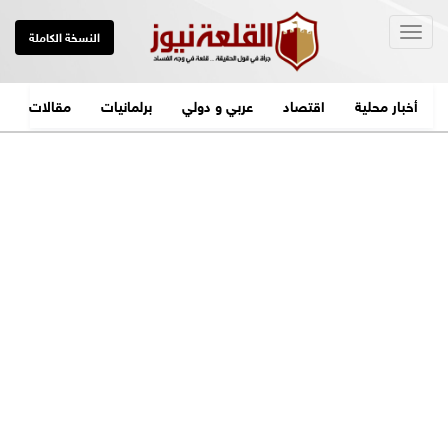
Togg
النسخة الكاملة
navig
أخبار محلية
اقتصاد
عربي و دولي
برلمانيات
مقالات