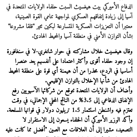
الدفاع الأميركي بيت هيغسيث السبت حلفاء الولايات المتحدة في
آسيا إلى زيادة إنفاقهم العسكري لمواجهة تنامي القوة الصينية،
معتبرا أن التعزيزات العسكرية المتسارعة لبكين تثير "قلقا مشروعا"
بشأن التوازن الأمني في منطقة آسيا والمحيط الهادئ.
وقال هيغسيث خلال مشاركته في حوار شانغري-لا في سنغافورة
إن وجود حلفاء أقوى وأكثر اعتمادا على أنفسهم يعد عنصرا
أساسيا في الردع، محذرا من أن هيمنة أي قوة على منطقة المحيط
الهادئ من شأنها الإخلال بالتوازن الإقليمي.
وأضاف أن الولايات المتحدة تتوقع من شركائها الآسيويين رفع
الإنفاق الدفاعي إلى 3.5% من الناتج المحلي الإجمالي، في وقت
تعتزم فيه واشنطن استثمار 1.5 تريليون دولار في قواتها المسلحة.
وأكد الوزير الأميركي أن الحلفاء يسعون إلى الاستقرار لا
التصعيد، مشيرا إلى أن العلاقات مع الصين "أفضل مما كانت عليه