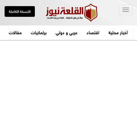
Togg
النسخة الكاملة
navig
أخبار محلية
اقتصاد
عربي و دولي
برلمانيات
مقالات