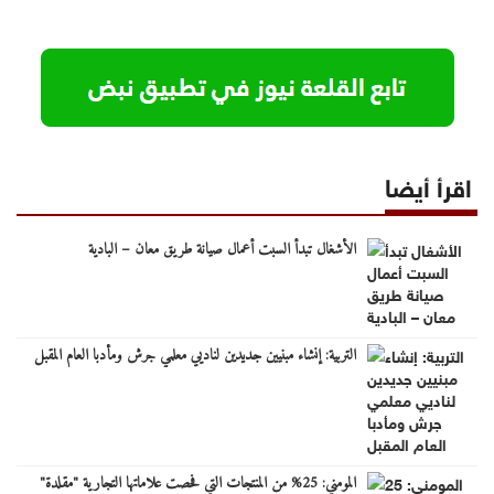
اقرأ أيضا
الأشغال تبدأ السبت أعمال صيانة طريق معان – البادية
التربية: إنشاء مبنيين جديدين لناديي معلمي جرش ومأدبا العام المقبل
المومني: 25% من المنتجات التي فحصت علاماتها التجارية "مقلدة"