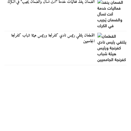
الضمان ينفذ فعاليات خدمة "أنت تسأل والضمان يُجيب" في الكرك
القطعان يلتقي رئيس نادي كفرنجة ورئيس هيئة شباب كفرنجة
الجامعيين