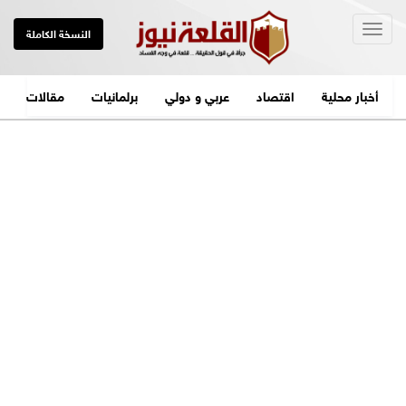
Togg
النسخة الكاملة
navig
أخبار محلية
اقتصاد
عربي و دولي
برلمانيات
مقالات