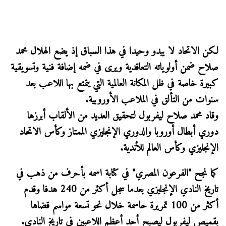
لكن الاتحاد لا يبدو وحيدا في هذا السباق إذ يضع الهلال محمد
صلاح ضمن أولوياته التعاقدية ويرى في ضمه إضافة فنية وتسويقية
كبيرة خاصة في ظل المكانة العالمية التي يتمتع بها اللاعب بعد
سنوات من التألق في الملاعب الأوروبية.
وقاد محمد صلاح ليفربول لتحقيق العديد من الألقاب أبرزها
دوري أبطال أوروبا والدوري الإنجليزي الممتاز وكأس الاتحاد
الإنجليزي وكأس العالم للأندية.
كما نجح "الفرعون المصري" في كتابة اسمه بأحرف من ذهب في
تاريخ النادي الإنجليزي بعدما سجل أكثر من 240 هدفا وقدم
أكثر من 100 تمريرة حاسمة خلال نحو تسعة مواسم قضاها
بقميص ليفربول ليصبح أحد أعظم اللاعبين في تاريخ النادي.