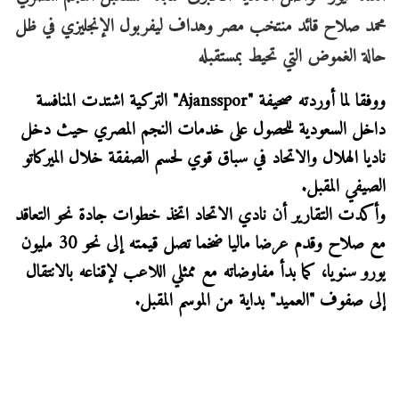
محمد صلاح قائد منتخب مصر وهداف ليفربول الإنجليزي في ظل
حالة الغموض التي تحيط بمستقبله
ووفقا لما أوردته صحيفة "Ajansspor" التركية اشتدت المنافسة
داخل السعودية للحصول على خدمات النجم المصري حيث دخل
ناديا الهلال والاتحاد في سباق قوي لحسم الصفقة خلال الميركاتو
الصيفي المقبل.
وأكدت التقارير أن نادي الاتحاد اتخذ خطوات جادة نحو التعاقد
مع صلاح وقدم عرضا ماليا ضخما تصل قيمته إلى نحو 30 مليون
يورو سنويا، كما بدأ مفاوضاته مع ممثلي اللاعب لإقناعه بالانتقال
إلى صفوف "العميد" بداية من الموسم المقبل.