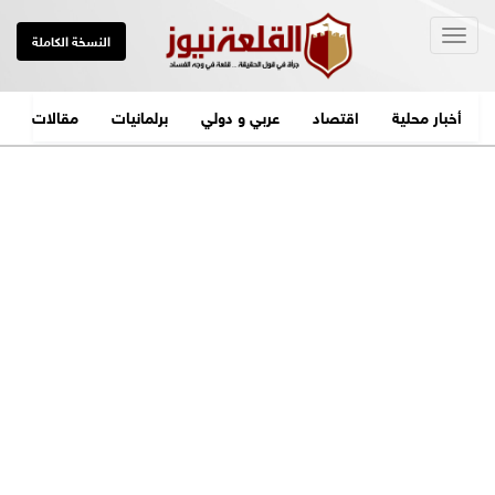
Togg
النسخة الكاملة
navig
أخبار محلية
اقتصاد
عربي و دولي
برلمانيات
مقالات