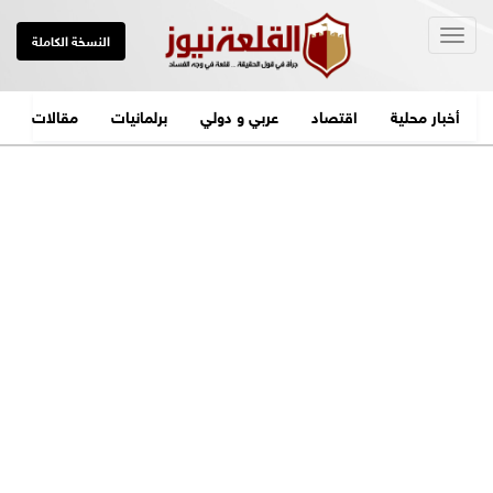
Togg
النسخة الكاملة
navig
أخبار محلية
اقتصاد
عربي و دولي
برلمانيات
مقالات