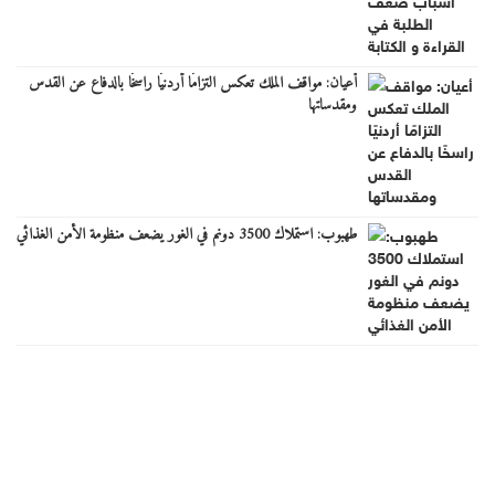
أعيان: مواقف الملك تعكس التزامًا أردنيًا راسخًا بالدفاع عن القدس
ومقدساتها
طهبوب: استملاك 3500 دونم في الغور يضعف منظومة الأمن الغذائي