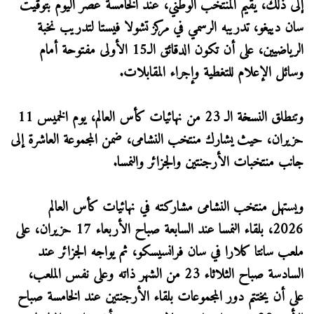
إلى ذلك، يُقيم المنتخب الوطني، عند الخامسة عصر اليوم بتوقيت
سان دييغو، تدريبه الرسمي في مركز تشولا فيستا لتدريب نخبة
الرياضيين، على أن تكون الدقائق الـ15 الأولى مفتوحة أمام
وسائل الإعلام للتغطية وإجراء المقابلات.
وتنطلق النسخة الـ 23 من نهائيات كأس العالم، يوم الخميس 11
حزيران، حيث يشارك منتخب النشامى، ضمن المجموعة العاشرة إلى
جانب منتخبات الأرجنتين والجزائر والنمسا.
ويستهل منتخب النشامى مشاركته في نهائيات كأس العالم
2026، بلقاء النمسا عند السابعة صباح الأربعاء 17 حزيران، على
ملعب سانتا كلارا في سان فرانسيسكو، ثم يواجه الجزائر عند
السادسة صباح الثلاثاء 23 من الشهر ذاته وعلى نفس الملعب،
على أن يختتم دور المجموعات بلقاء الأرجنتين عند الخامسة صباح