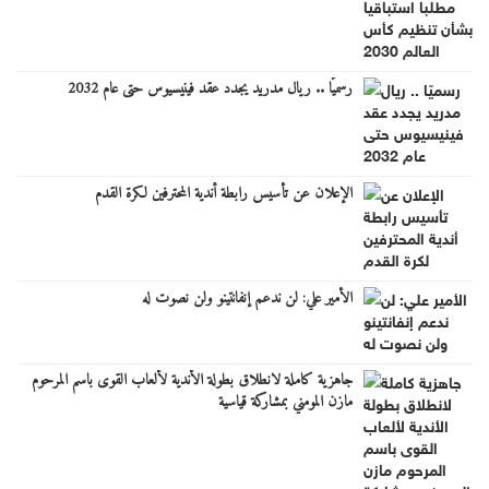
رسميًا .. ريال مدريد يجدد عقد فينيسيوس حتى عام 2032
الإعلان عن تأسيس رابطة أندية المحترفين لكرة القدم
الأمير علي: لن ندعم إنفانتينو ولن نصوت له
جاهزية كاملة لانطلاق بطولة الأندية لألعاب القوى باسم المرحوم
مازن المومني بمشاركة قياسية