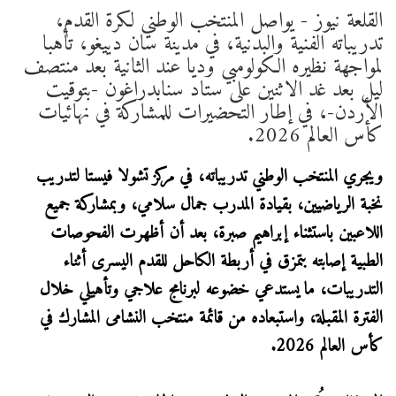
القلعة نيوز - يواصل المنتخب الوطني لكرة القدم،
تدريباته الفنية والبدنية، في مدينة سان دييغو، تأهبا
لمواجهة نظيره الكولومبي وديا عند الثانية بعد منتصف
ليل بعد غد الاثنين على ستاد سنابدراغون -بتوقيت
الأردن-، في إطار التحضيرات للمشاركة في نهائيات
كأس العالم 2026.
ويجري المنتخب الوطني تدريباته، في مركز تشولا فيستا لتدريب
نخبة الرياضيين، بقيادة المدرب جمال سلامي، وبمشاركة جميع
اللاعبين باستثناء إبراهيم صبرة، بعد أن أظهرت الفحوصات
الطبية إصابته بتمزق في أربطة الكاحل للقدم اليسرى أثناء
التدريبات، ما يستدعي خضوعه لبرنامج علاجي وتأهيلي خلال
الفترة المقبلة، واستبعاده من قائمة منتخب النشامى المشارك في
كأس العالم 2026.