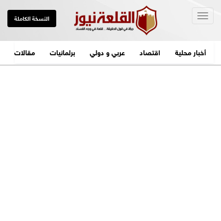
Togg
النسخة الكاملة
navig
أخبار محلية
اقتصاد
عربي و دولي
برلمانيات
مقالات