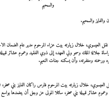
 والفايز والسحيم.
ء*، نقل العيسوي، خلال زيارته بيت عزاء المرحوم مدير عام الضمان ال
اساة جلالة الملك وسمو ولي العهد، إلى ذوي الفقيد وعموم عشائر قبيلة
وه ورحمته ومغفرته، وأن يسكنه جنات النعيم.
نقل العيسوي، خلال زيارته بيت المرحوم فارس راكان الفايز بني صخر، 
 وعموم عشائر قبيلة بني صخر، سائلا المولى عز وجل أن يتغمدها بواسع 