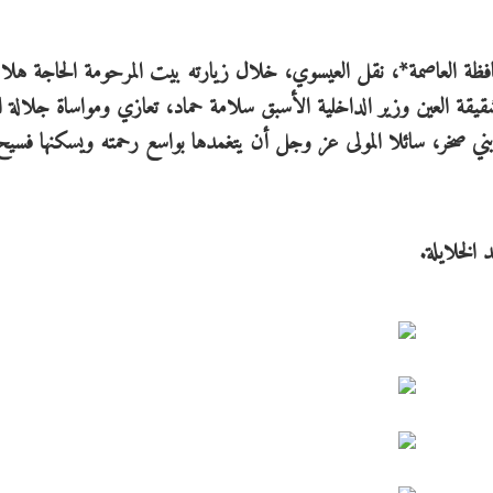
افظة العاصمة*، نقل العيسوي، خلال زيارته بيت المرحومة الحاجة هلال
قيقة العين وزير الداخلية الأسبق سلامة حماد، تعازي ومواساة جلالة ا
بني صخر، سائلا المولى عز وجل أن يتغمدها بواسع رحمته ويسكنها فسيح
 الخلايلة.