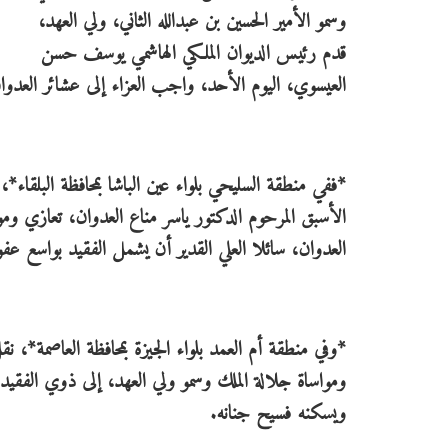
وسمو الأمير الحسين بن عبدالله الثاني، ولي العهد،
قدم رئيس الديوان الملكي الهاشمي يوسف حسن
العيسوي، اليوم الأحد، واجب العزاء إلى عشائر العدوان
*ففي منطقة السليحي بلواء عين الباشا بمحافظة البلقا
الأسبق المرحوم الدكتور ياسر مناع العدوان، تعازي ومو
العدوان، سائلا العلي القدير أن يشمل الفقيد بواسع عف
*وفي منطقة أم العمد بلواء الجيزة بمحافظة العاصمة*، 
ومواساة جلالة الملك وسمو ولي العهد، إلى ذوي الفقيد
ويسكنه فسيح جنانه.