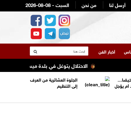
أرسل لنا
من نحن
2026-08-08 - السبت
لناس
أخبار الفن
الاحتلال يتوغل في بلدة ميس الجبل جنوب لبن
خيصًا…
الجلوة العشائرية من العرف
 أم يؤجل
إلى التنظيم