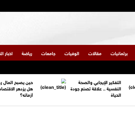
برلمانيات
مقالات
الوفيات
جامعات
رياضة
اخبار ا
التفكير الإيجابي والصحة
حين يصبح المال ر
النفسية .. علاقة تصنع جودة
هل يزدهر الاقتصاد
الحياة
أزماته؟