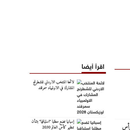
اقرأ أيضا
لائحة المنتخب الاردني للشطرنج
المشارك في الاولمبياد سمرقند
اوزبكستان 2026
إسبانيا تضع مطلبا "استباقيا" بشأن
تنظيم كأس العالم 2030