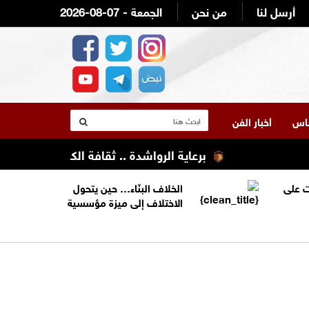
أرسل لنا
من نحن
2026-08-07 - الجمعة
لناس
أخبار الفن
برعاية الرواشدة .. ثقافة الكرك تنظم تعليله 
 على
الخلاف البنّاء… حين يتحول
الاختلاف إلى ميزة مؤسسية