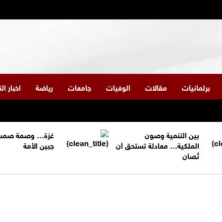
برلمانيات
مقالات
الوفيات
جامعات
رياضة
اخبار ا
بين التنمية وصون
غزة… وصمة صمت
الملكية… معادلة تستحق أن
جبين الأمة
تُصان