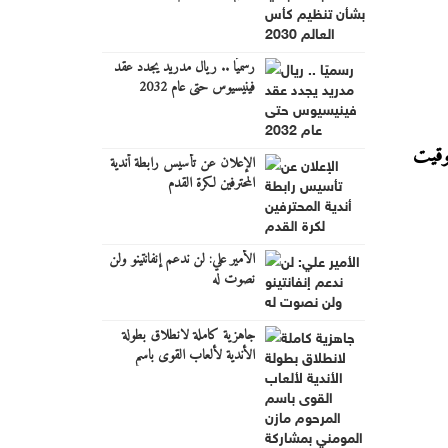
رسميًا .. ريال مدريد يجدد عقد
فينيسيوس حتى عام 2032
لعب أتلانتا، وتنطلق عند الساعة 12:00 ظهرًا بالتوقيت المحلي لمدينة أتلانتا (18:00 بتوقيت
الإعلان عن تأسيس رابطة أندية
المحترفين لكرة القدم
الأمير علي: لن ندعم إنفانتينو ولن
نصوت له
جاهزية كاملة لانطلاق بطولة
الأندية لألعاب القوى باسم
المرحوم مازن المومني بمشاركة
قياسية