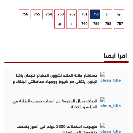
756
755
754
753
752
751
750
760
759
758
757
اقرأ أيضا
مستشار جلالة الملك لشؤون العشائر كنيعان باشا
البلوي يلتقي مع شيوخ ووجهاء محافظتي البلقاء و
الزرقاء للحديث عن الجلوة العشائرية (فيديو وصور )
الديات يسأل الحكومة عن اسباب ضعف الطلبة في
القراءة و الكتابة
طهبوب: استملاك 3500 دونم في الغور يضعف
منظومة الأمن الغذائي